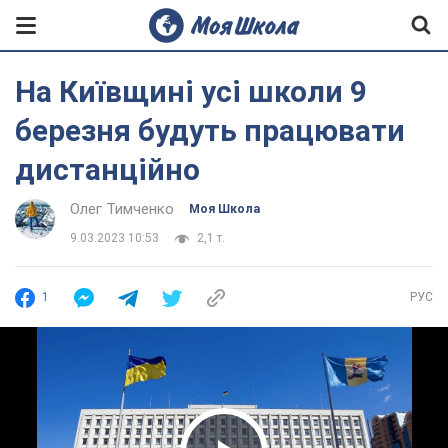
На Київщині усі школи 9
березня будуть працювати
дистанційно
Олег Тимченко
Моя Школа
9.03.2023 10:53
2,1 т.
1
РУС