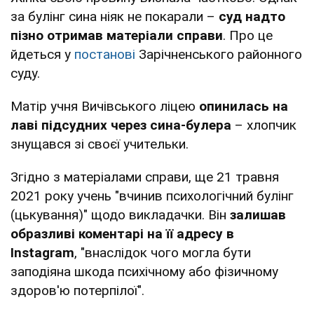
за булінг сина ніяк не покарали –
суд надто
пізно отримав матеріали справи
. Про це
йдеться у
постанові
Зарічненського районного
суду.
Матір учня Вичівського ліцею
опинилась на
лаві підсудних через сина-булера
– хлопчик
знущався зі своєї учительки.
Згідно з матеріалами справи, ще 21 травня
2021 року учень "вчинив психологічний булінг
(цькування)" щодо викладачки. Він
залишав
образливі коментарі на її адресу в
Instagram
, "внаслідок чого могла бути
заподіяна шкода психічному або фізичному
здоров'ю потерпілої".