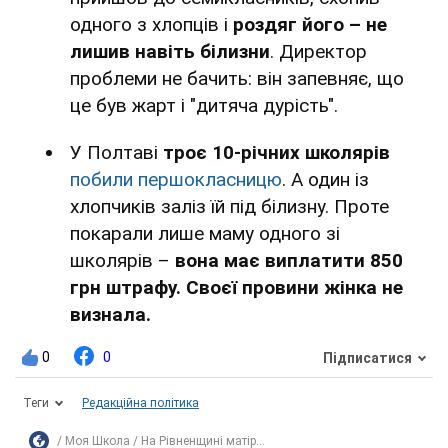
одного з хлопців і
роздяг його – не
лишив навіть білизни
. Директор
проблеми не бачить: він запевняє, що
це був жарт і "дитяча дурість".
У Полтаві
троє 10-річних школярів
побили першокласницю
. А один із
хлопчиків заліз їй під білизну. Проте
покарали лише маму одного зі
школярів –
вона має виплатити 850
грн штрафу. Своєї провини жінка не
визнала.
0
0
Підписатися
Теги
Редакційна політика
Моя Школа
На Рівненщині матір...