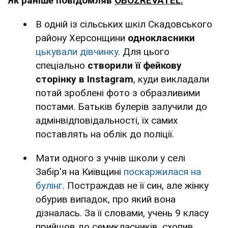
Як раніше повідомляв
OBOZREVATEL:
В одній із сільських шкіл Скадовського
району Херсонщини
однокласники
цькували дівчинку
. Для цього
спеціально
створили її фейкову
сторінку в Instagram
, куди викладали
потай зроблені фото з образливими
постами. Батьків булерів залучили до
адмінвідповідальності, їх самих
поставлять на облік до поліції.
Мати одного з учнів школи у селі
Забір'я на Київщині
поскаржилася на
булінг
. Постраждав не її син, але жінку
обурив випадок, про який вона
дізналась. За її словами, учень 9 класу
прийшов до семикласників, схопив