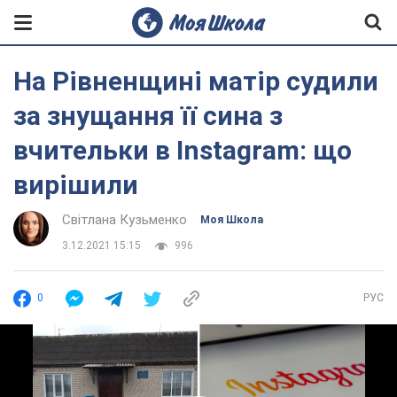
На Рівненщині матір судили
за знущання її сина з
вчительки в Instagram: що
вирішили
Світлана Кузьменко
Моя Школа
3.12.2021 15:15
996
0
РУС