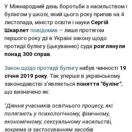
У Міжнародний день боротьби з насильством і
булінгом у школі, який цього року припав на 4
листопада, міністр освіти і науки
Сергій
Шкарлет
повідомив
– лише протягом
першого року дії в Україні закону щодо
протидії булінгу (цькуванню) суди
розглянули
понад 300 справ
.
Закон щодо протидії булінгу
набув чинності
19
січня 2019 року
. Так уперше в українському
законодавстві з'являється
поняття "булінг"
,
що визначено як:
"Діяння учасників освітнього процесу, які
полягають у психологічному, фізичному,
економічному, сексуальному насильстві,
зокрема із застосуванням засобів