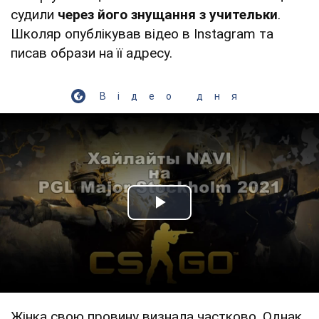
судили
через його знущання з учительки
.
Школяр опублікував відео в Instagram та
писав образи на її адресу.
Відео дня
Play Video
Жінка свою провину визнала частково. Однак