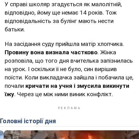
У справі школяр згадується як малолітній,
відповідно, йому ще немає 14 років. Тож
відповідальність за булінг мають нести
батьки.
На засідання суду прийшла матір хлопчика.
Провину вона визнала частково
. Жінка
розповіла, що того дня вчителька запізнилась
на урок. І оскільки її не було, син вирішив
поїсти. Коли викладачка зайшла і побачила це,
почали
кричати на учня і змусила викинути
їжу
. Через це між ними виник конфлікт.
Головні історії дня