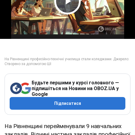
Play Video
Будьте першими у курсі головного —
підпишіться на Новини на OBOZ.UA у
Google
Підписатися
На Рівненщині перейменували 9 навчальних
закладів. Віднині частина закладів професійної