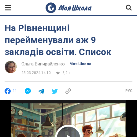
На Рівненщині
перейменували аж 9
закладів освіти. Список
Ольга Випирайленко
Моя Школа
25.03.2024 14:10
3,2 т.
11
РУС