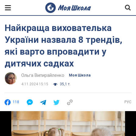
Найкраща вихователька
України назвала 8 трендів,
які варто впровадити у
дитячих садках
Ольга Випирайленко
Моя Школа
4.11.2024 15:15
35,1 т.
118
РУС