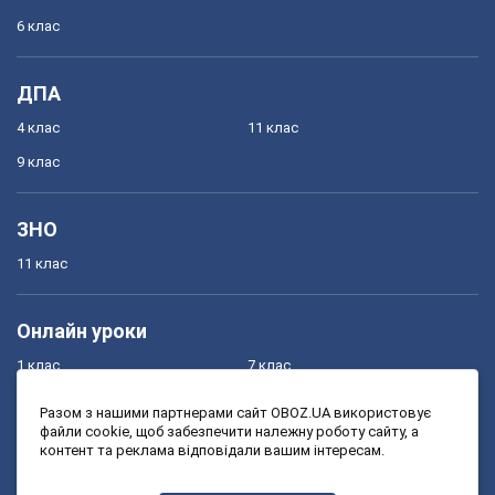
6 клас
ДПА
4 клас
11 клас
9 клас
ЗНО
11 клас
Онлайн уроки
1 клас
7 клас
2 клас
8 клас
Разом з нашими партнерами сайт OBOZ.UA використовує
файли cookie, щоб забезпечити належну роботу сайту, а
3 клас
9 клас
контент та реклама відповідали вашим інтересам.
4 клас
10 клас