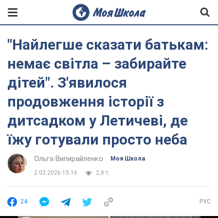
"Найлегше сказати батькам:
немає світла – забирайте
дітей". З'явилося
продовження історії з
дитсадком у Летичеві, де
їжу готували просто неба
Ольга Випирайленко
Моя Школа
2.02.2026 15:16
2,8 т.
24
РУС