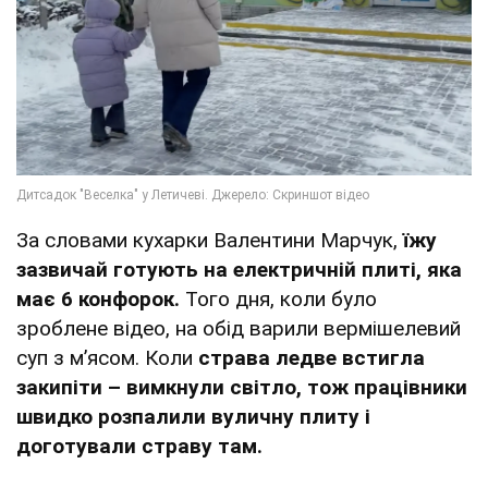
За словами кухарки Валентини Марчук,
їжу
зазвичай готують на електричній плиті, яка
має 6 конфорок.
Того дня, коли було
зроблене відео, на обід варили вермішелевий
суп з мʼясом. Коли
страва ледве встигла
закипіти – вимкнули світло, тож працівники
швидко розпалили вуличну плиту і
доготували страву там.