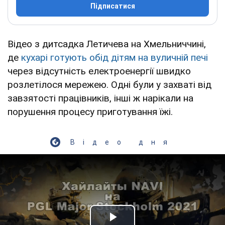
Підписатися
Відео з дитсадка Летичева на Хмельниччині,
де
кухарі готують обід дітям на вуличній печі
через відсутність електроенергії швидко
розлетілося мережею. Одні були у захваті від
завзятості працівників, інші ж нарікали на
порушення процесу приготування їжі.
Відео дня