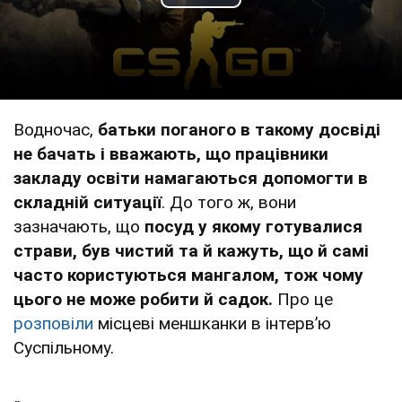
Play Video
Водночас,
батьки поганого в такому досвіді
не бачать і вважають, що працівники
закладу освіти намагаються допомогти в
складній ситуації
. До того ж, вони
зазначають, що
посуд у якому готувалися
страви, був чистий та й кажуть, що й самі
часто користуються мангалом, тож чому
цього не може робити й садок.
Про це
розповіли
місцеві меншканки в інтервʼю
Суспільному.