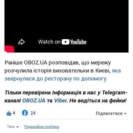
Раніше OBOZ.UA розповідав, що мережу
розчулила історія виховательки в Києві,
яка
звернулася до ресторану по допомогу.
Тільки перевірена інформація в нас у Telegram-
каналі
OBOZ.UA
та
Viber
. Не ведіться на фейки!
4
24
Підписатися
Теги
Редакційна політика