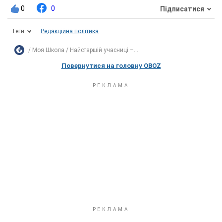
0
0
Підписатися
Теги
Редакційна політика
Моя Школа
Найстаршій учасниці –...
Повернутися на головну OBOZ