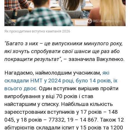
"Багато з них – це випускники минулого року,
які хочуть спробувати свої шанси ще раз або
покращити результат"
, – зазначила Вакуленко.
Нагадаємо, наймолодшим учасникам,
які
складали НМТ у 2024 році, було 14 років, їх
всього двоє.
Один вступник вирішив пройти
випробування у віці 70 років і став
найстаршим у списку. Найбільша кількість
зареєстрованих вступників у 17 років – 148
045, у 18 років – 77332, 19 – 14 867. Також 12
абітурієнтів складали іспит у 15 років та 1200