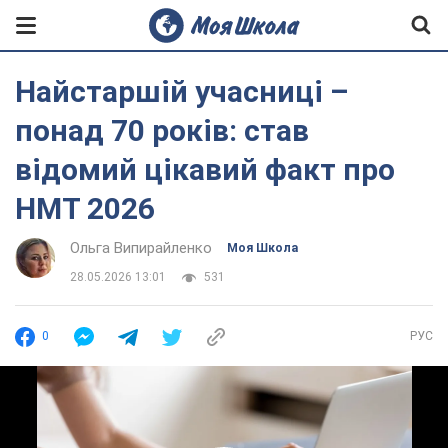
Найстаршій учасниці –
понад 70 років: став
відомий цікавий факт про
НМТ 2026
Ольга Випирайленко
Моя Школа
28.05.2026 13:01
531
0
РУС