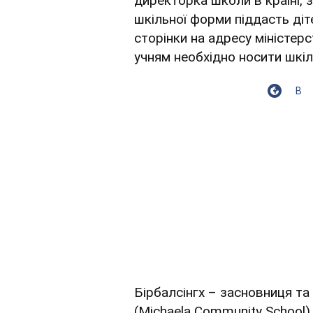
директорка школи в країні, 
шкільної форми піддасть діт
сторінки на адресу міністерс
учням необхідно носити шкі
В
Бірбалсінгх – засновниця т
(Michaela Community School)