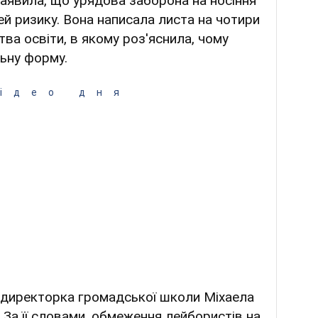
заявила, що урядова заборона на носіння
ей ризику. Вона написала листа на чотири
тва освіти, в якому роз'яснила, чому
льну форму.
ідео дня
а директорка громадської школи Міхаела
. За її словами, обмеження лейбористів на