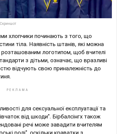
ежами хлопчики починають з того, що
тини тіла. Наявність штанів, які можна
о розташованим логотипом, щоб вчителі
тандарти з дітьми, означає, що вразливі
істю відчують свою приналежність до
иня.
ливості для сексуальної експлуатації та
дівчаток від шкоди". Бірбалсінгх також
ендовані речі може завадити вчителям
рські ролі", оскільки краватки з