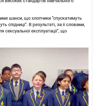
ся високих стандартів навчального
име шанси, що хлопчики "спускатимуть
ть спідниці". В результаті, за її словами,
 сексуальної експлуатації", що