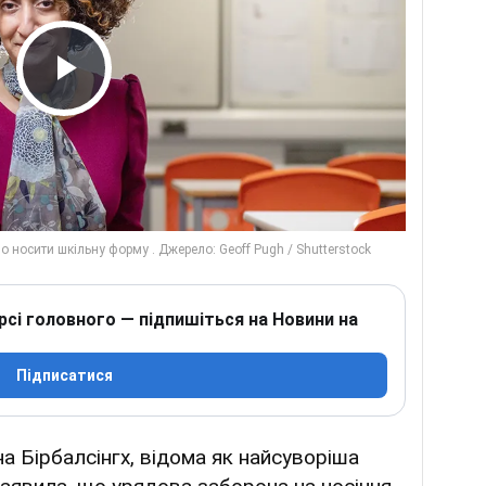
Play Video
рсі головного — підпишіться на Новини на
Підписатися
на Бірбалсінгх, відома як найсуворіша