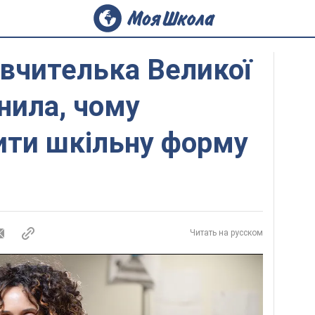
вчителька Великої
снила, чому
ити шкільну форму
Читать на русском