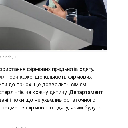
ористання фірмових предметів одягу.
ілліпсон каже, що кількість фірмових
ти до трьох. Це дозволить сім'ям
терлінгів на кожну дитину. Департамент
дані і поки що не ухвалив остаточного
 предметів фірмового одягу, яким будуть