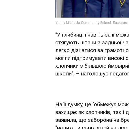
"У глибинці і навіть за її м
стягують штани з задньої час
легко дізнатися за грамотн
могли підтримувати високі с
хлопчики з більшою ймовірн
школи", – наголошує педагог
На її думку, це "обмежує мож
захищає як хлопчиків, так і 
заявила, що заборона на бр
"надихати своїх дітей на ліде