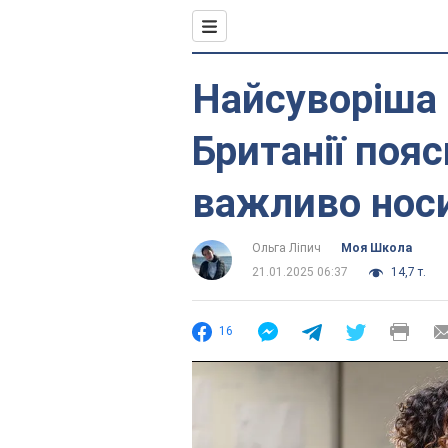
Найсуворіша 
Британії поя
важливо нос
Ольга Ліпич
Моя Школа
21.01.2025 06:37
14,7 т.
16