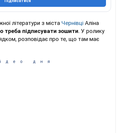
Підписатися
жної літератури з міста
Чернівці
Аліна
о треба підписувати зошити
. У ролику
ядком, розповідає про те, що там має
ідео дня