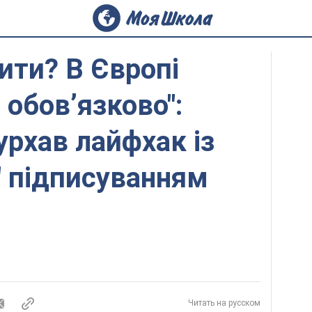
ити? В Європі
е обовʼязково":
рхав лайфхак із
" підписуванням
Читать на русском