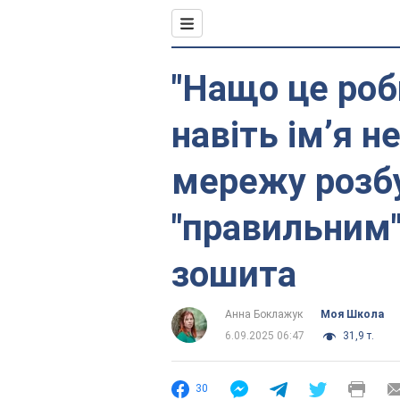
"Нащо це роб
навіть імʼя н
мережу розбу
"правильним
зошита
Анна Боклажук
Моя Школа
6.09.2025 06:47
31,9 т.
30