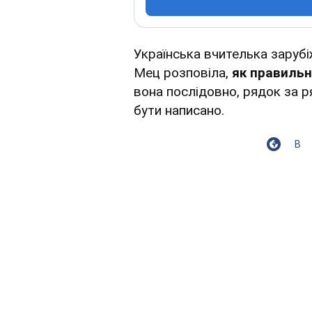
Українська вчителька зарубі
Мец розповіла,
як правильн
вона послідовно, рядок за р
бути написано.
В