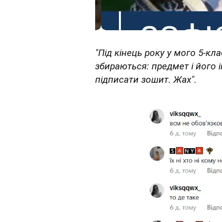
"Під кінець року у мого 5-кла
збираються: предмет і його ім
підписати зошит. Жах".