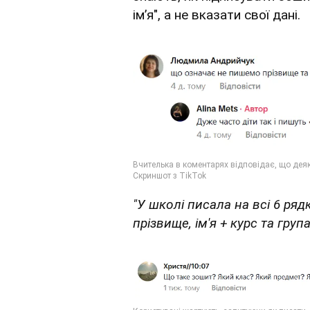
ім’я", а не вказати свої дані.
"У школі писала на всі 6 ря
прізвище, ім'я + курс та група