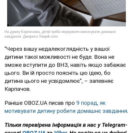
"Через вашу недалекоглядність у вашої
дитини такої можливості не буде. Вона не
зможе вступити до ВНЗ, навіть якщо забажає
цього. Ви їй просто поясніть цю ідею, бо
дитина цього не усвідомлює", – запевняє
Карпачов.
Раніше OBOZ.UA писав про
9 порад, як
мотивувати дитину робити домашнє завдання
.
Тільки перевірена інформація в нас у Telegram-
каналі
OBOZ.UA
та
Viber
. Не ведіться на фейки!