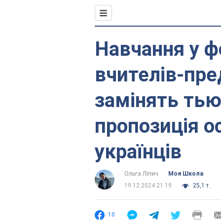
Навчання у фо
вчителів-пре
замінять тью
пропозиція о
українців
Ольга Ліпич
Моя Школа
19.12.2024 21:19
25,1 т.
10