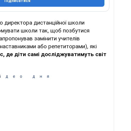
Підписатися
ею директора дистанційної школи
рмувати школи так, щоб позбутися
запропонував замінити учителів
наставниками або репетиторами), які
с, де діти самі досліджуватимуть світ
ідео дня