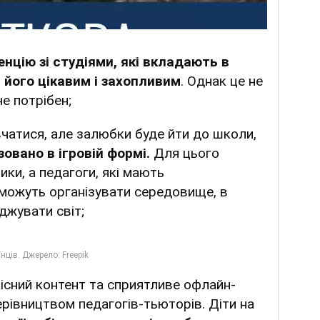
нцію зі студіями, які вкладають в
 його цікавим і захопливим
. Однак це не
е потрібен;
авчатися, але залюбки буде йти до школи,
овано в ігровій формі.
Для цього
ики, а педагоги, які мають
 можуть організувати середовище, в
джувати світ;
кісний контент та сприятливе офлайн-
рівництвом педагогів-тьюторів. Діти на