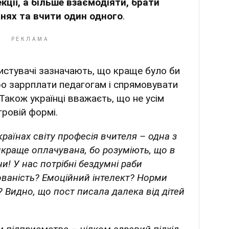
кції, а більше взаємодіяти, брати
нях та вчити один одного
.
истувачі зазначають, що краще було би
ро заррплати педагогам і спрямовувати
 Також українці вважаєть, що не усім
гровій формі.
раїнах світу професія вчителя – одна з
краще оплачувана, бо розуміють, що в
ни! У нас потрібні бездумні раби
ованість? Емоційний інтелект? Норми
? Видно, що пост писала далека від дітей