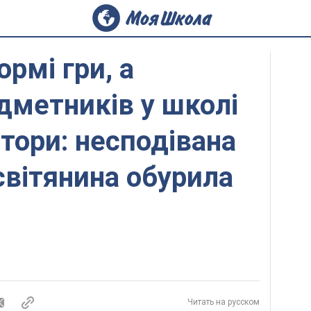
рмі гри, а
дметників у школі
тори: несподівана
світянина обурила
Читать на русском