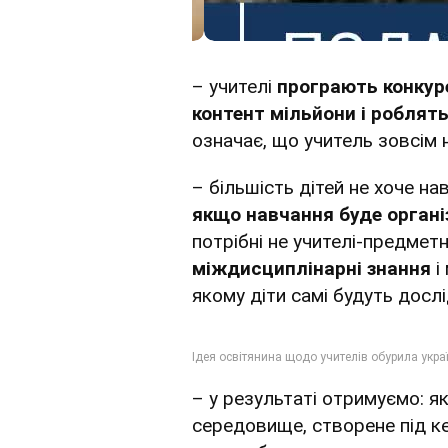
– учителі
програють конкуре
контент мільйони і роблять
означає, що учитель зовсім н
– більшість дітей не хоче н
якщо навчання буде організ
потрібні не учителі-предметн
міждисциплінарні знання
і
якому діти самі будуть дослі
– у результаті отримуємо: я
середовище, створене під ке