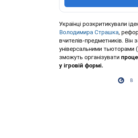
Українці розкритикували ід
Володимира Страшка
, рефо
вчителів-предметників. Він 
універсальними тьюторами (
зможуть організувати
проце
у ігровій формі.
В