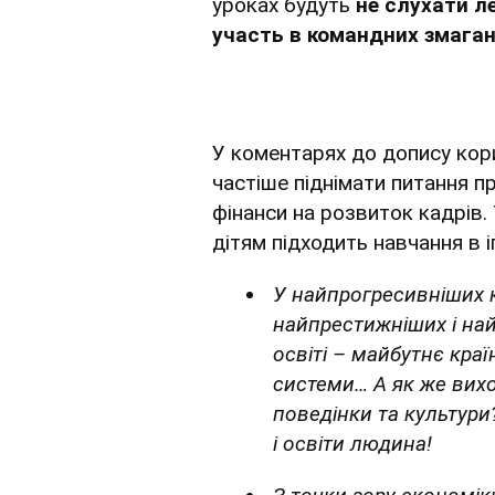
уроках будуть
не слухати ле
участь в командних змаган
У коментарях до допису кор
частіше піднімати питання п
фінанси на розвиток кадрів.
дітям підходить навчання в і
У найпрогресивніших к
найпрестижніших і най
освіті – майбутнє краї
системи… А як же вих
поведінки та культури
і освіти людина!