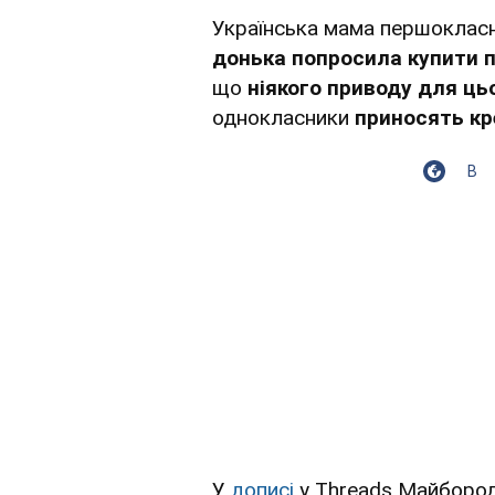
Українська мама першокласн
донька попросила купити 
що
ніякого приводу для ць
однокласники
приносять кр
В
У
дописі
у Тhreads Майборода