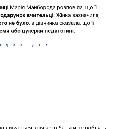
иці Марія Майборода розповіла, що її
подарунок вчительці
. Жінка зазначила,
ого не було
, а дівчинка сказала, що її
еми або цукерки педагогині.
ідео дня
 дивується, для чого батьки це роблять.