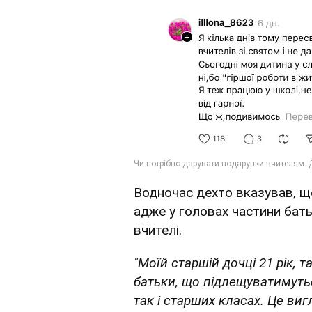
Водночас дехто вказував, 
адже у головах частини бать
вчителі.
"Моїй старшій дочці 21 рік, 
батьки, що підлещуватимуть
так і старших класах. Це виг