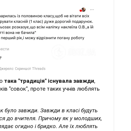
що
така "традиція" існувала завжди
,
ків "совок", проте таких учнів люблять
так було завжди. Завжди в класі будуть
ся до вчителя. Причому як у молодших,
лядає огидно і бридко. Але їх люблять