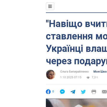
"Навіщо вчити
ставлення мо
Українці вла
через подар
Ольга Випирайленко
Моя Шко
1.10.2025 07:15
7,3 т.
0