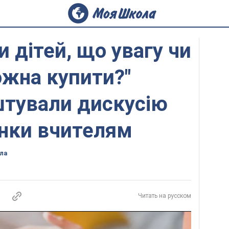
 дітей, що увагу чи
жна купити?"
штували дискусію
унки вчителям
ла
Читать на русском