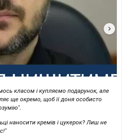
мось класом і купляємо подарунок, але
ляє ще окремо, щоб її доня особисто
озумію".
ьці наносити кремів і цукерок? Лиш не
с!"