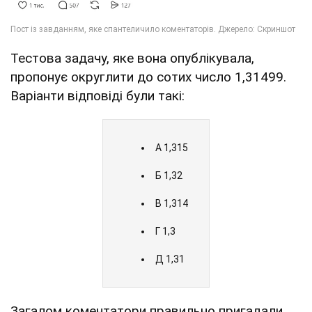
Тестова задачу, яке вона опублікувала,
пропонує округлити до сотих число 1,31499.
Варіанти відповіді були такі:
А 1,315
Б 1,32
В 1,314
Г 1,3
Д 1,31
Загалом коментатори правильно пригадали