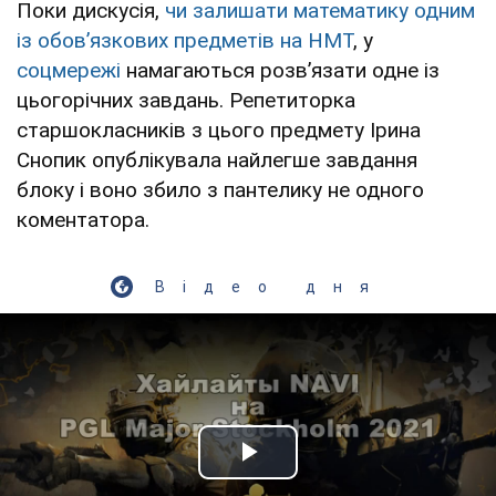
Поки дискусія,
чи залишати математику одним
із обов’язкових предметів на НМТ
, у
соцмережі
намагаються розв’язати одне із
цьогорічних завдань. Репетиторка
старшокласників з цього предмету Ірина
Снопик опублікувала найлегше завдання
блоку і воно збило з пантелику не одного
коментатора.
Відео дня
Play Video