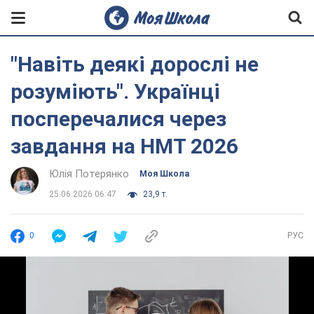
"Навіть деякі дорослі не
розуміють". Українці
посперечалися через
завдання на НМТ 2026
Юлія Потерянко
Моя Школа
25.06.2026 06:47
23,9 т.
0
РУС