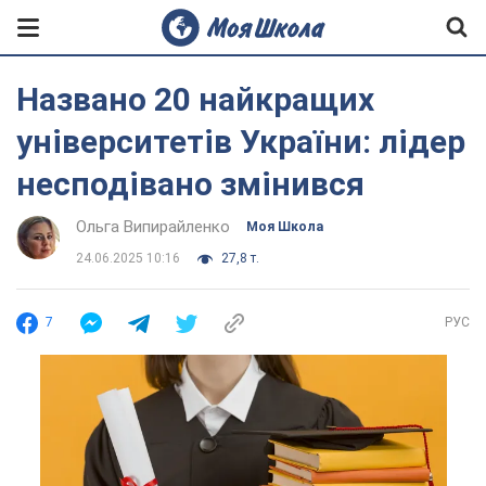
Названо 20 найкращих
університетів України: лідер
несподівано змінився
Ольга Випирайленко
Моя Школа
24.06.2025 10:16
27,8 т.
7
РУС