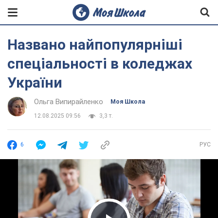
Названо найпопулярніші
спеціальності в коледжах
України
Ольга Випирайленко
Моя Школа
12.08.2025 09:56
3,3 т.
6
РУС