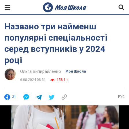
Названо три найменш
популярні спеціальності
серед вступників у 2024
році
Ольга Випирайленко
Моя Школа
6.08.2024 08:31
158,1 т.
31
РУС