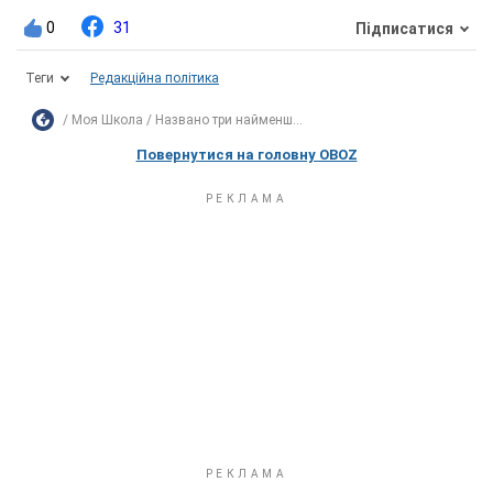
0
31
Підписатися
Теги
Редакційна політика
Моя Школа
Названо три найменш...
Повернутися на головну OBOZ