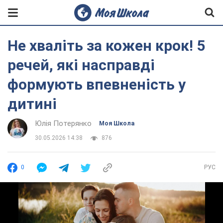
Не хваліть за кожен крок! 5
речей, які насправді
формують впевненість у
дитині
Юлія Потерянко
Моя Школа
30.05.2026 14:38
876
0
РУС