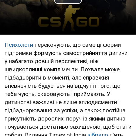
Play Video
Психологи
переконують, що саме ці форми
підтримки формують самосприйняття дитини
у набагато довшій перспективі, ніж
швидкоплинні компліменти. Похвала може
підбадьорити в моменті, але справжня
впевненість будується на відчутті того, що
тебе чують, скеровують і приймають. У
дитинстві важливі не лише аплодисменти і
підбадьорювання за успіхи, а також постійна
присутність дорослих, поруч із якими дитина
почувається достатньо захищеною, щоб стати
собою. Видання Times of India
зібрало
п'ять