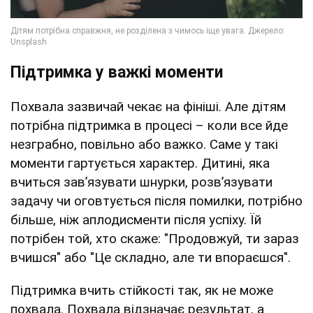
Підтримка у важкі моменти
Похвала зазвичай чекає на фініші. Але дітям
потрібна підтримка в процесі – коли все йде
незграбно, повільно або важко. Саме у такі
моменти гартується характер. Дитині, яка
вчиться зав’язувати шнурки, розв’язувати
задачу чи оговтується після помилки, потрібно
більше, ніж аплодисменти після успіху. Їй
потрібен той, хто скаже: "Продовжуй, ти зараз
вчишся" або "Це складно, але ти впораєшся".
Підтримка вчить стійкості так, як не може
похвала. Похвала відзначає результат, а