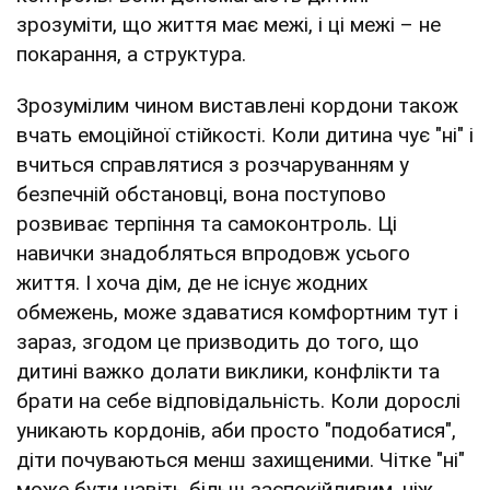
зрозуміти, що життя має межі, і ці межі – не
покарання, а структура.
Зрозумілим чином виставлені кордони також
вчать емоційної стійкості. Коли дитина чує "ні" і
вчиться справлятися з розчаруванням у
безпечній обстановці, вона поступово
розвиває терпіння та самоконтроль. Ці
навички знадобляться впродовж усього
життя. І хоча дім, де не існує жодних
обмежень, може здаватися комфортним тут і
зараз, згодом це призводить до того, що
дитині важко долати виклики, конфлікти та
брати на себе відповідальність. Коли дорослі
уникають кордонів, аби просто "подобатися",
діти почуваються менш захищеними. Чітке "ні"
може бути навіть більш заспокійливим, ніж