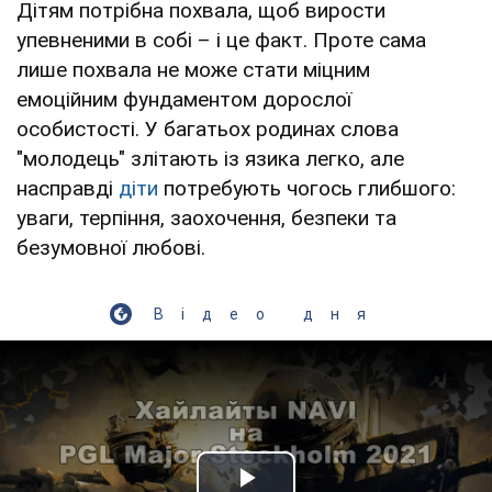
Дітям потрібна похвала, щоб вирости
упевненими в собі – і це факт. Проте сама
лише похвала не може стати міцним
емоційним фундаментом дорослої
особистості. У багатьох родинах слова
"молодець" злітають із язика легко, але
насправді
діти
потребують чогось глибшого:
уваги, терпіння, заохочення, безпеки та
безумовної любові.
Відео дня