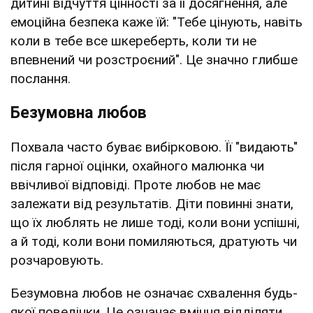
дитині відчуття цінності за її досягнення, але
емоційна безпека каже їй: "Тебе цінують, навіть
коли в тебе все шкереберть, коли ти не
впевнений чи розстроєний". Це значно глибше
послання.
Безумовна любов
Похвала часто буває вибірковою. Її "видають"
після гарної оцінки, охайного малюнка чи
ввічливої відповіді. Проте любов не має
залежати від результатів. Діти повинні знати,
що їх люблять не лише тоді, коли вони успішні,
а й тоді, коли вони помиляються, дратують чи
розчаровують.
Безумовна любов не означає схвалення будь-
якої поведінки. Це означає вміння відділяти