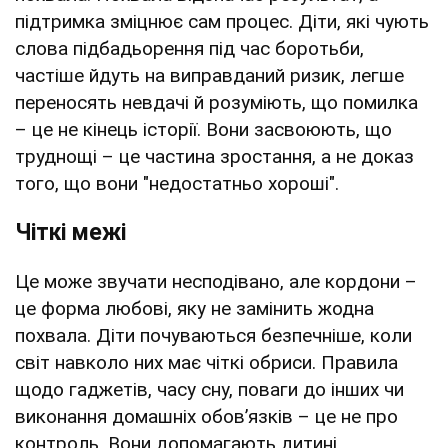
підтримка зміцнює сам процес. Діти, які чують
слова підбадьорення під час боротьби,
частіше йдуть на виправданий ризик, легше
переносять невдачі й розуміють, що помилка
– це не кінець історії. Вони засвоюють, що
труднощі – це частина зростання, а не доказ
того, що вони "недостатньо хороші".
Чіткі межі
Це може звучати несподівано, але кордони –
це форма любові, яку не замінить жодна
похвала. Діти почуваються безпечніше, коли
світ навколо них має чіткі обриси. Правила
щодо гаджетів, часу сну, поваги до інших чи
виконання домашніх обов’язків – це не про
контроль. Вони допомагають дитині