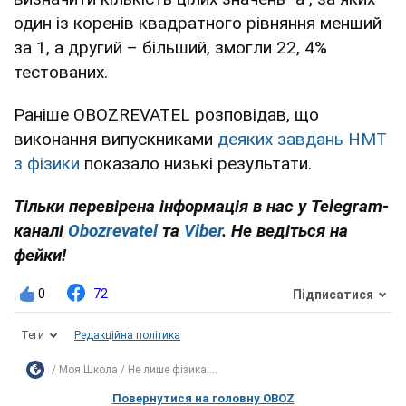
один із коренів квадратного рівняння менший
за 1, а другий – більший, змогли 22, 4%
тестованих.
Раніше OBOZREVATEL розповідав, що
виконання випускниками
деяких завдань НМТ
з фізики
показало низькі результати.
Тільки перевірена інформація в нас у Telegram-
каналі
Obozrevatel
та
Viber
. Не ведіться на
фейки!
0
72
Підписатися
Теги
Редакційна політика
Моя Школа
Не лише фізика:...
Повернутися на головну OBOZ