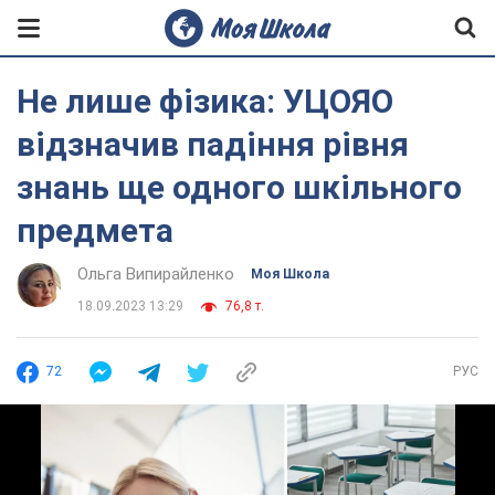
Не лише фізика: УЦОЯО
відзначив падіння рівня
знань ще одного шкільного
предмета
Ольга Випирайленко
Моя Школа
18.09.2023 13:29
76,8 т.
72
РУС