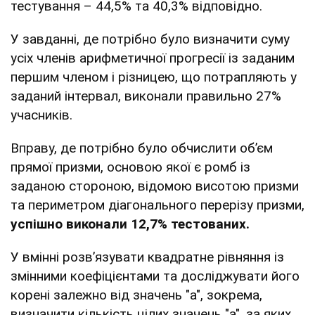
тестування – 44,5% та 40,3% відповідно.
У завданні, де потрібно було визначити суму
усіх членів арифметичної прогресії із заданим
першим членом і різницею, що потрапляють у
заданий інтервал, виконали правильно 27%
учасників.
Вправу, де потрібно було обчислити об’єм
прямої призми, основою якої є ромб із
заданою стороною, відомою висотою призми
та периметром діагонального перерізу призми,
успішно виконали 12,7% тестованих.
У вмінні розв’язувати квадратне рівняння із
змінними коефіцієнтами та досліджувати його
корені залежно від значень "а", зокрема,
визначити кількість цілих значень "а", за яких