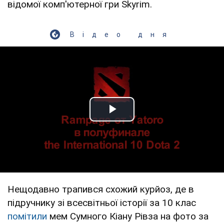
відомої комп'ютерної гри Skyrim.
Відео дня
Play Video
Нещодавно трапився схожий курйоз, де в
підручнику зі всесвітньої історії за 10 клас
помітили
мем Сумного Кіану Рівза на фото за