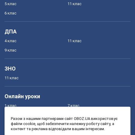
5 клас
11 клас
6 клас
ДПА
4 клас
11 клас
9 клас
ЗНО
11 клас
Онлайн уроки
1 клас
7 клас
2 клас
8 клас
Разом з нашими партнерами сайт OBOZ.UA використовує
файли cookie, щоб забезпечити належну роботу сайту, а
3 клас
9 клас
контент та реклама відповідали вашим інтересам.
4 клас
10 клас