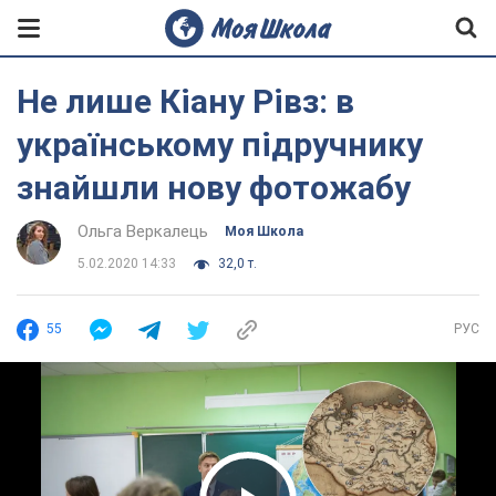
Не лише Кіану Рівз: в
українському підручнику
знайшли нову фотожабу
Ольга Веркалець
Моя Школа
5.02.2020 14:33
32,0 т.
55
РУС