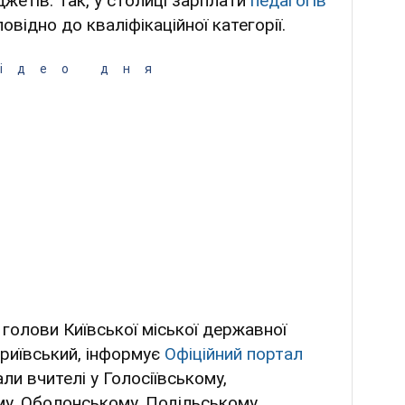
жетів. Так, у столиці зарплати
педагогів
овідно до кваліфікаційної категорії.
ідео дня
голови Київської міської державної
дриївський, інформує
Офіційний портал
ли вчителі у Голосіївському,
у, Оболонському, Подільському,