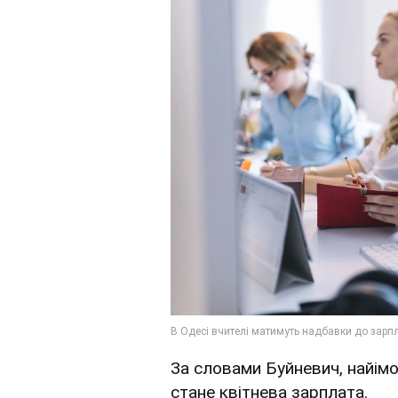
За словами Буйневич, найім
стане квітнева зарплата.