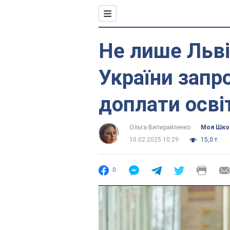
Не лише Льві
України запр
доплати осві
Ольга Випирайленко
Моя Шко
10.02.2025 10:29
15,0 т.
0