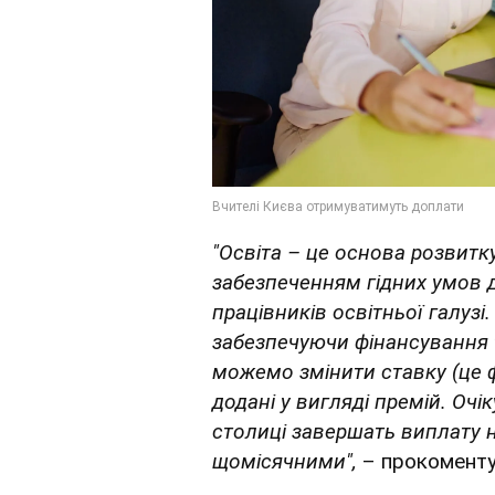
"Освіта – це основа розвитк
забезпеченням гідних умов д
працівників освітньої галузі
забезпечуючи фінансування т
можемо змінити ставку (це 
додані у вигляді премій. Оч
столиці завершать виплату на
щомісячними",
– прокоменту