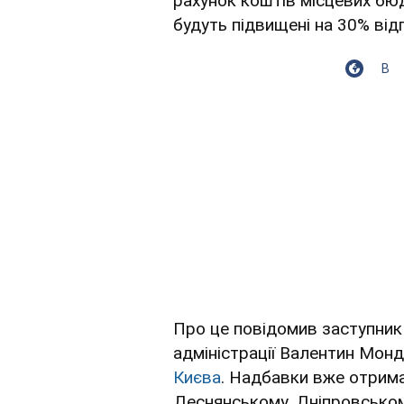
рахунок коштів місцевих бюд
будуть підвищені на 30% відп
В
Про це повідомив заступник 
адміністрації Валентин Мон
Києва
. Надбавки вже отрима
Деснянському, Дніпровськом