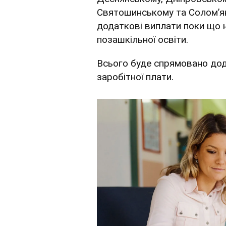
Святошинському та Солом’ян
додаткові виплати поки що 
позашкільної освіти.
Всього буде спрямовано дод
заробітної плати.