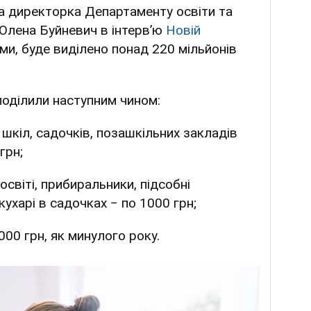
а директорка Департаменту освіти та
 Олена Буйневич в інтервʼю
Новій
ами, буде виділено понад 220 мільйонів
поділили наступним чином:
 шкіл, садочків, позашкільних закладів
грн;
 освіті, прибиральники, підсобні
кухарі в садочках − по 1000 грн;
000 грн, як минулого року.