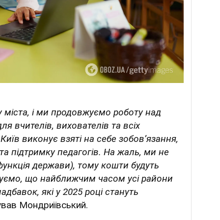
у міста, і ми продовжуємо роботу над
ля вчителів, вихователів та всіх
. Київ виконує взяті на себе зобов’язання,
а підтримку педагогів. На жаль, ми не
функція держави), тому кошти будуть
ікуємо, що найближчим часом усі райони
дбавок, які у 2025 році стануть
вав Мондриївський.