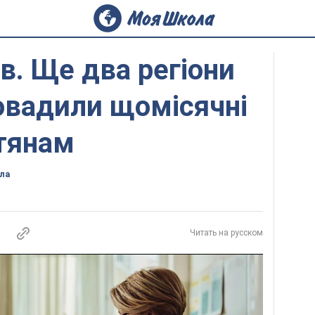
в. Ще два регіони
овадили щомісячні
тянам
ла
Читать на русском