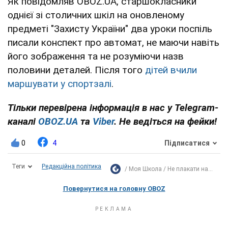
Як повідомляв OBOZ.UA, старшокласники
однієї зі столичних шкіл на оновленому
предметі "Захисту України" два уроки поспіль
писали конспект про автомат, не маючи навіть
його зображення та не розуміючи назв
половини деталей. Після того
дітей вчили
маршувати у спортзалі
.
Тільки перевірена інформація в нас у Telegram-
каналі
OBOZ.UA
та
Viber
. Не ведіться на фейки!
0
4
Підписатися
Теги
Редакційна політика
Моя Школа
Не плакати на...
Повернутися на головну OBOZ