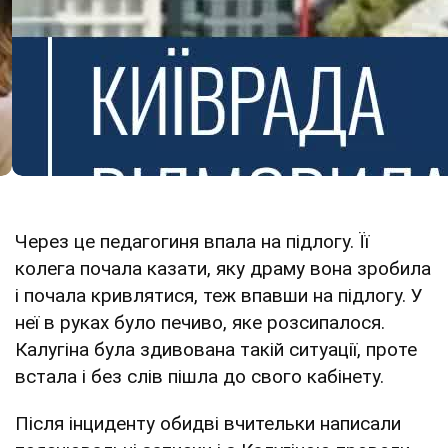
Через це педагогиня впала на підлогу. Її
колега почала казати, яку драму вона зробила
і почала кривлятися, теж впавши на підлогу. У
неї в руках було печиво, яке розсипалося.
Калугіна була здивована такій ситуації, проте
встала і без слів пішла до свого кабінету.
Після інциденту обидві вчительки написали