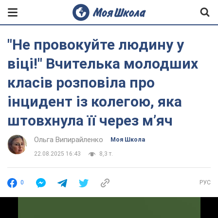
"Не провокуйте людину у
віці!" Вчителька молодших
класів розповіла про
інцидент із колегою, яка
штовхнула її через мʼяч
Ольга Випирайленко
Моя Школа
22.08.2025 16:43
8,3 т.
0
РУС