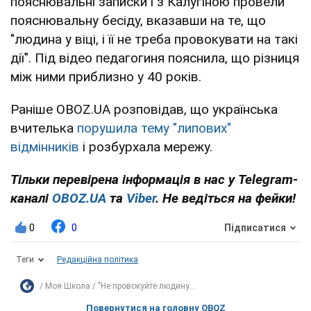
пояснювальні записки і з Калугіною провели
пояснювальну бесіду, вказавши на те, що
"людина у віці, і її не треба провокувати на такі
дії". Під відео педагогиня пояснила, що різниця
між ними приблизно у 40 років.
Раніше OBOZ.UA розповідав, що українська
вчителька
порушила тему "липових"
відмінників
і розбурхала мережу.
Тільки перевірена інформація в нас у Telegram-
каналі
OBOZ.UA
та
Viber
. Не ведіться на фейки!
0
0
Підписатися
Теги
Редакційна політика
Моя Школа
"Не провокуйте людину...
Повернутися на головну OBOZ