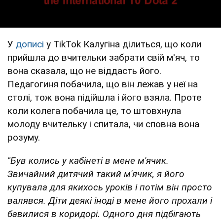
У
дописі
у TikTok Калугіна ділиться, що коли
прийшла до вчительки забрати свій м'яч, то
вона сказала, що не віддасть його.
Педагогиня побачила, що він лежав у неї на
столі, тож вона підійшла і його взяла. Проте
коли колега побачила це, то штовхнула
молоду вчительку і спитала, чи сповна вона
розуму.
"Був колись у кабінеті в мене м'ячик.
Звичайний дитячий такий м'ячик, я його
купувала для якихось уроків і потім він просто
валявся. Діти деякі іноді в мене його прохали і
бавилися в коридорі. Одного дня підбігають