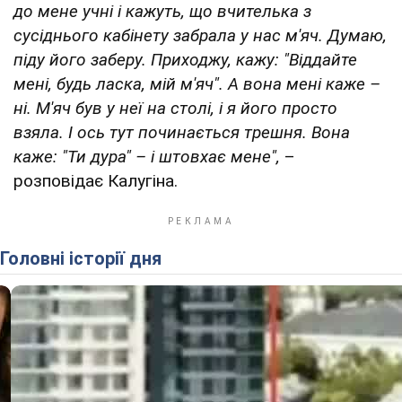
до мене учні і кажуть, що вчителька з
сусіднього кабінету забрала у нас м'яч. Думаю,
піду його заберу. Приходжу, кажу: "Віддайте
мені, будь ласка, мій м'яч". А вона мені каже –
ні. М'яч був у неї на столі, і я його просто
взяла. І ось тут починається трешня. Вона
каже: "Ти дура" – і штовхає мене",
–
розповідає Калугіна.
Головні історії дня