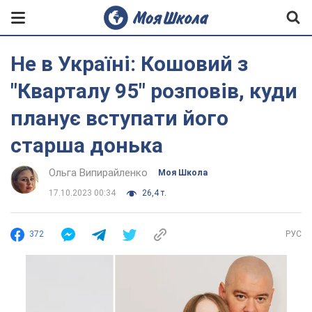
Не в Україні: Кошовий з
"Кварталу 95" розповів, куди
планує вступати його
старша донька
Ольга Випирайленко
Моя Школа
17.10.2023 00:34
26,4 т.
372
РУС