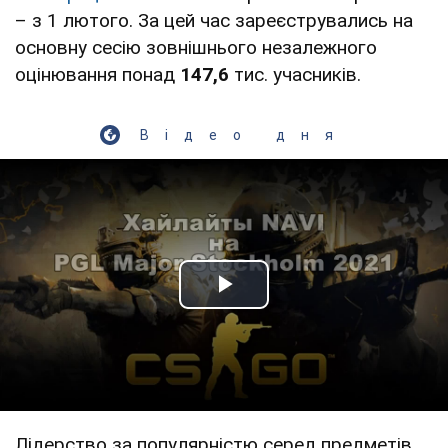
– з 1 лютого. За цей час зареєструвались на
основну сесію зовнішнього незалежного
оцінювання понад
147,6
тис. учасників.
Відео дня
Play Video
Лідерство за популярністю серед предметів