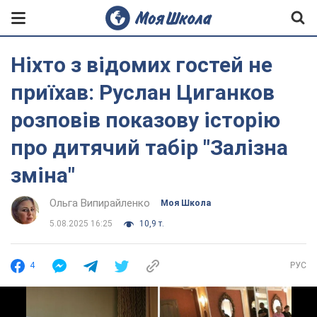
Ніхто з відомих гостей не
приїхав: Руслан Циганков
розповів показову історію
про дитячий табір "Залізна
зміна"
Ольга Випирайленко
Моя Школа
5.08.2025 16:25
10,9 т.
4
РУС