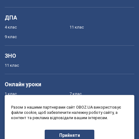
ДПА
4 клас
11 клас
9 клас
ЗНО
11 клас
Онлайн уроки
1 клас
7 клас
2 клас
8 клас
Разом з нашими партнерами сайт OBOZ.UA використовує
файли cookie, щоб забезпечити належну роботу сайту, а
3 клас
9 клас
контент та реклама відповідали вашим інтересам.
4 клас
10 клас
5 клас
11 клас
Прийняти