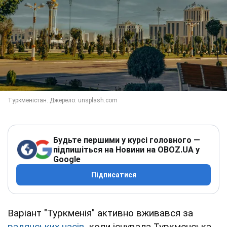
Будьте першими у курсі головного —
підпишіться на Новини на OBOZ.UA у
Google
Підписатися
Варіант "Туркменія" активно вживався за
радянських часів
, коли існувала Туркменська