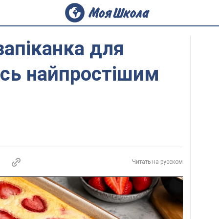
запіканка для
ось найпростішим
Читать на русском