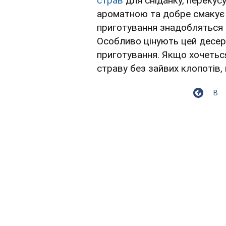
страв
для сніданку, перекусу
ароматною та добре смакує я
приготування знадобляться пр
Особливо цінують цей десерт
приготування. Якщо хочетьс
страву без зайвих клопотів,
В