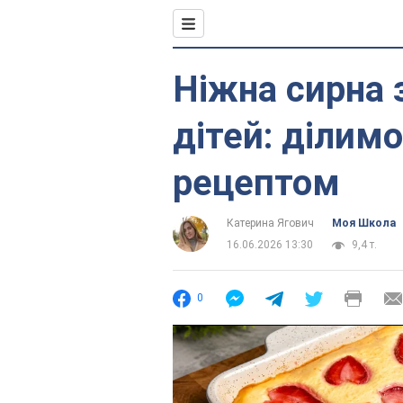
Ніжна сирна 
дітей: ділим
рецептом
Катерина Ягович
Моя Школа
16.06.2026 13:30
9,4 т.
0