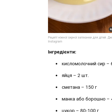
Інгредієнти:
кисломолочний сир – 
яйця – 2 шт.
сметана – 150 г
манка або борошно – 4
цукор – 80-100 г