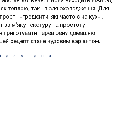
 або легкої вечері. Вона виходить ніжною,
к теплою, так і після охолодження. Для
ості інгредієнти, які часто є на кухні.
 за м'яку текстуру та простоту
я приготувати перевірену домашню
 цей рецепт стане чудовим варіантом.
ідео дня