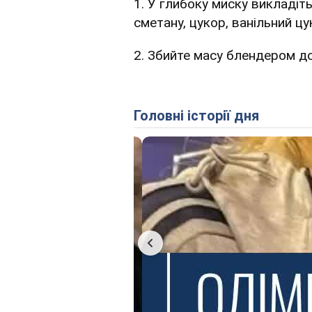
1. У глибоку миску викладіт
сметану, цукор, ванільний цук
2. Збийте масу блендером до
Головні історії дня