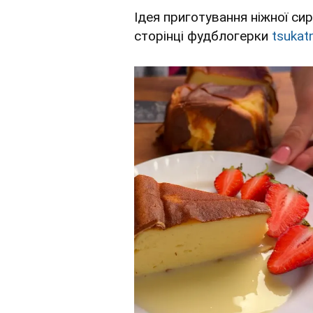
Ідея приготування ніжної сир
сторінці фудблогерки
tsukat