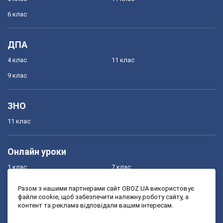
6 клас
ДПА
4 клас
11 клас
9 клас
ЗНО
11 клас
Онлайн уроки
1 клас
7 клас
2 клас
8 клас
Разом з нашими партнерами сайт OBOZ.UA використовує
файли cookie, щоб забезпечити належну роботу сайту, а
3 клас
9 клас
контент та реклама відповідали вашим інтересам.
4 клас
10 клас