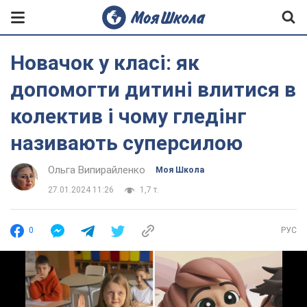
Новачок у класі: як
допомогти дитині влитися в
колектив і чому гледінг
називають суперсилою
Ольга Випирайленко
Моя Школа
27.01.2024 11:26
1,7 т.
0
РУС