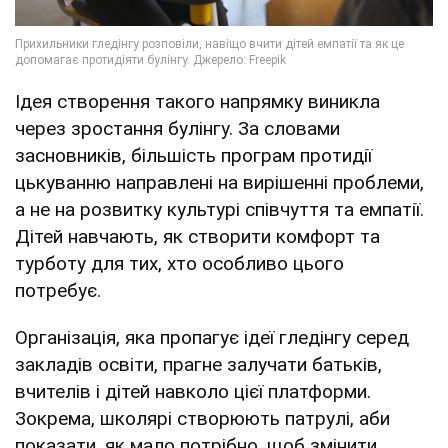
Ідея створення такого напрямку виникла
через зростання булінгу. За словами
засновників, більшість програм протидії
цькуванню направлені на вирішенні проблеми,
а не на розвитку культурі співчуття та емпатії.
Дітей навчають, як створити комфорт та
турботу для тих, хто особливо цього
потребує.
Організація, яка пропагує ідеї гледінгу серед
закладів освіти, прагне залучати батьків,
вчителів і дітей навколо цієї платформи.
Зокрема, школярі створюють патрулі, аби
показати, як мало потрібно, щоб змінити