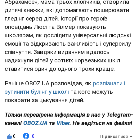
Абрахамсен, мама трьох хлопчиків, створила
дитячі книжки, які допомагають поширювати
гледінг серед дітей. Історії про героїв
оповідань Люсі та Вілмер показують
школярам, як дослідити універсальні людські
емоції та відкривають важливість і суперсилу
співчуття. Завдяки виданням вдалось
надихнули дітей у сотнях норвезьких шкіл
ставитися один до одного трохи краще.
Раніше OBOZ.UA розповідав, як
розпізнати і
зупинити булінг у школі
та кого можуть
покарати за цькування дітей.
Тільки перевірена інформація в нас у Telegram-
каналі
OBOZ.UA
та
Viber
. Не ведіться на фейки!
0
0
Підписатися