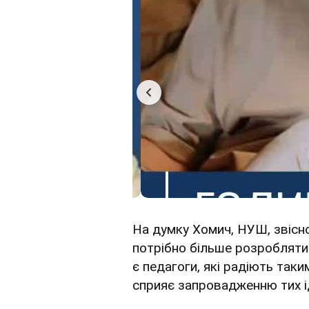
На думку Хомич, НУШ, звісн
потрібно більше розробляти 
є педагоги, які радіють таки
сприяє запровадженню тих ід