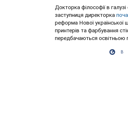
Докторка філософії в галузі 
заступниця директорка
поча
реформа Нової української 
принтерів та фарбування стін
передбачаються освітньою п
В