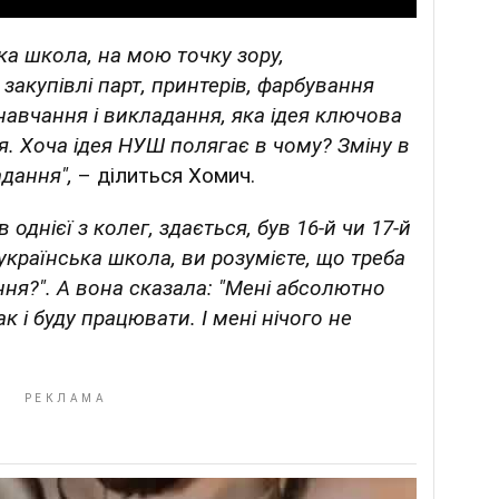
ка школа, на мою точку зору,
акупівлі парт, принтерів, фарбування
 навчання і викладання, яка ідея ключова
я. Хоча ідея НУШ полягає в чому? Зміну в
адання",
– ділиться Хомич.
 однієї з колег, здається, був 16-й чи 17-й
 українська школа, ви розумієте, що треба
ня?". А вона сказала: "Мені абсолютно
к і буду працювати. І мені нічого не