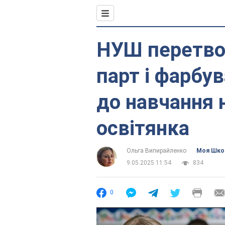
НУШ перетвор
парт і фарбув
до навчання 
освітянка
Ольга Випирайленко
Моя Шко
9.05.2025 11:54
834
0