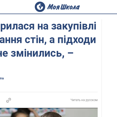
илася на закупівлі
ання стін, а підходи
не змінились, –
ла
Читать на русском