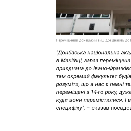
"Донбаська національна акад
в Макіївці, зараз переміщена
приєднана до Івано-Франківс
там окремий факультет будів
розуміти, що в нас є певні те
переміщені з 14-го року, ду
куди вони перемістилися. І
специфіку",
– сказав посадо