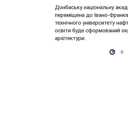
Донбаську національну акаде
переміщена до Івано-Франкі
технічного університету нафт
освіти буде сформований ок
архітектури.
В