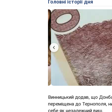
Головні історії дня
Винницький додав, що Донба
переміщена до Тернополя, ни
себе як незалежний виш.