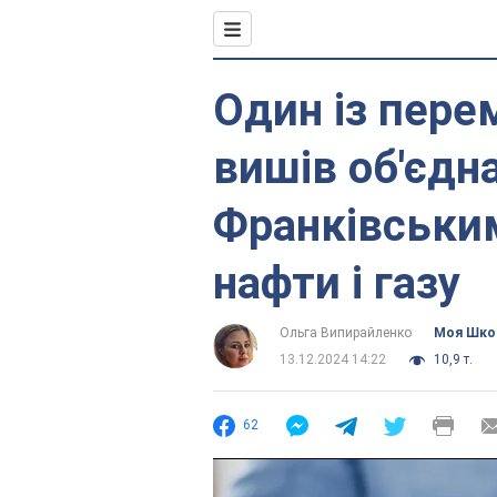
Один із пере
вишів об'єдн
Франківськи
нафти і газу
Ольга Випирайленко
Моя Шко
13.12.2024 14:22
10,9 т.
62