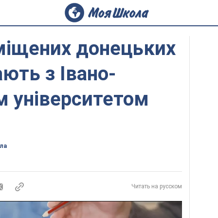
міщених донецьких
ають з Івано-
м університетом
ла
Читать на русском