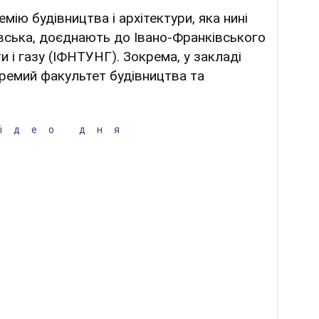
мію будівництва і архітектури, яка нині
вська, доєднають до Івано-Франківського
и і газу (ІФНТУНГ). Зокрема, у закладі
ремий факультет будівництва та
ідео дня