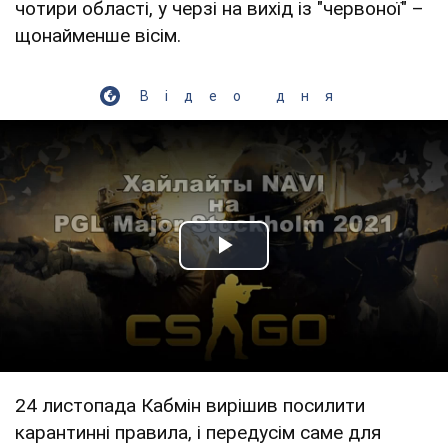
чотири області, у черзі на вихід із "червоної" –
щонайменше вісім.
Відео дня
Play Video
24 листопада Кабмін вирішив посилити
карантинні правила, і передусім саме для