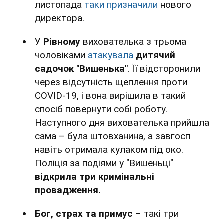
листопада
таки призначили
нового
директора.
У
Рівному
вихователька з трьома
чоловіками
атакувала
дитячий
садочок "Вишенька"
. Її відсторонили
через відсутність щеплення проти
COVID-19, і вона вирішила в такий
спосіб повернути собі роботу.
Наступного дня вихователька прийшла
сама – була штовханина, а завгосп
навіть отримала кулаком під око.
Поліція за подіями у "Вишеньці"
відкрила три кримінальні
провадження.
Бог, страх та примус
– такі три