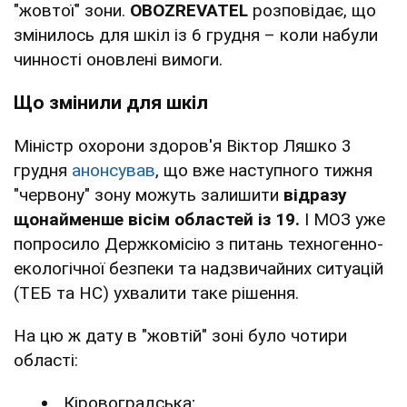
"жовтої" зони.
OBOZREVATEL
розповідає, що
змінилось для шкіл із 6 грудня – коли набули
чинності оновлені вимоги.
Що змінили для шкіл
Міністр охорони здоров'я Віктор Ляшко 3
грудня
анонсував
, що вже наступного тижня
"червону" зону можуть залишити
відразу
щонайменше вісім областей із 19.
І МОЗ уже
попросило Держкомісію з питань техногенно-
екологічної безпеки та надзвичайних ситуацій
(ТЕБ та НС) ухвалити таке рішення.
На цю ж дату в "жовтій" зоні було чотири
області:
Кіровоградська;