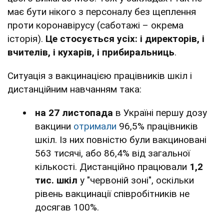
має бути нікого з персоналу без щеплення
проти коронавірусу (саботажі – окрема
історія).
Це стосується усіх: і директорів, і
вчителів, і кухарів, і прибиральниць
.
Ситуація з вакцинацією працівників шкіл і
дистанційним навчанням така:
н
а 27 листопада
в Україні першу дозу
вакцини
отримали
96,5% працівників
шкіл. Із них повністю були вакциновані
563 тисячі, або 86,4% від загальної
кількості. Дистанційно працювали
1,2
тис. шкіл
у "червоній зоні", оскільки
рівень вакцинації співробітників не
досягав 100%.