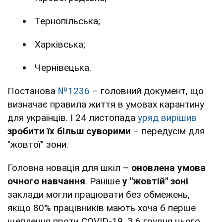
Тернопільська;
Харківська;
Чернівецька.
Постанова
№1236
– головний документ, що
визначає правила життя в умовах карантину
для українців. І 24 листопада
уряд вирішив
зробити їх більш суворими
– передусім для
"жовтої" зони.
Головна новація для шкіл –
оновлена умова
очного навчання
. Раніше
у "жовтій" зоні
заклади могли працювати без обмежень,
якщо 80% працівників мають хоча б перше
щеплення проти COVID-19. З 6 грудня цього