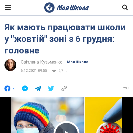
Як мають працювати школи
у "жовтій" зоні з 6 грудня:
головне
Світлана Кузьменко
Моя Школа
6.12.2021 09:55
2,7 т.
2
РУС