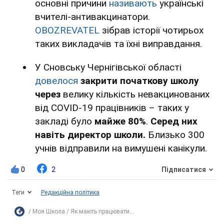
основні причини
називають
українські
вчителі-антивакцинатори.
OBOZREVATEL
зібрав історії чотирьох
таких викладачів та їхні виправдання.
У Сновську Чернігівської області
довелося
закрити початкову школу
через
велику кількість невакцинованих
від COVID-19 працівників – таких у
закладі було
майже 80%
.
Серед них
навіть директор школи.
Близько 300
учнів відправили на вимушені канікули.
0
2
Підписатися
Теги
Редакційна політика
Моя Школа
Як мають працювати...