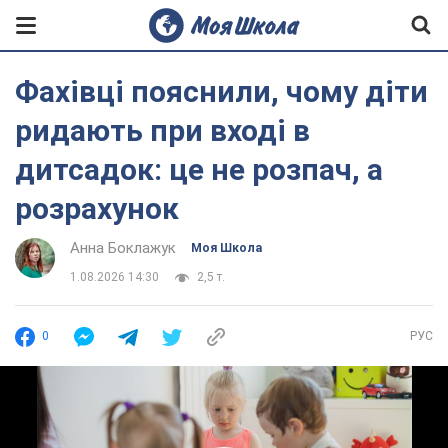
Фахівці пояснили, чому діти
ридають при вході в
дитсадок: це не розпач, а
розрахунок
Анна Боклажук
Моя Школа
1.08.2026 14:30
2,5 т.
0
РУС