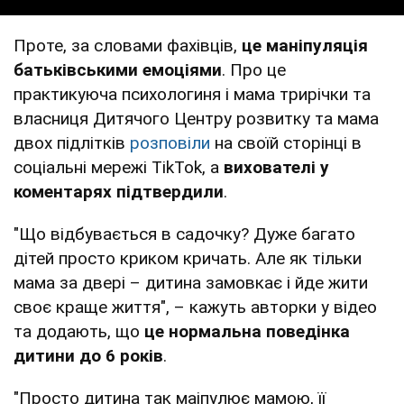
Проте, за словами фахівців,
це маніпуляція
батьківськими емоціями
. Про це
практикуюча психологиня і мама трирічки та
власниця Дитячого Центру розвитку та мама
двох підлітків
розповіли
на своїй сторінці в
соціальні мережі TikTok, а
вихователі у
коментарях підтвердили
.
"Що відбувається в садочку? Дуже багато
дітей просто криком кричать. Але як тільки
мама за двері – дитина замовкає і йде жити
своє краще життя", – кажуть авторки у відео
та додають, що
це нормальна поведінка
дитини до 6 років
.
"Просто дитина так маіпулює мамою, її