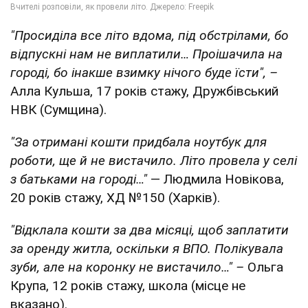
"Просиділа все літо вдома, під обстрілами, бо
відпускні нам не виплатили… Проішачила на
городі, бо інакше взимку нічого буде їсти", –
Алла Кульша, 17 років стажу, Дружбівський
НВК (Сумщина).
"За отримані кошти придбала ноутбук для
роботи, ще й не вистачило. Літо провела у селі
з батьками на городі…"
— Людмила Новікова,
20 років стажу, ХД №150 (Харків).
"Відклала кошти за два місяці, щоб заплатити
за оренду житла, оскільки я ВПО. Полікувала
зуби, але на коронку не вистачило…" –
Ольга
Крупа, 12 років стажу, школа (місце не
вказано).