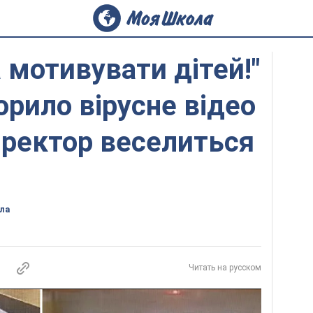
 мотивувати дітей!"
рило вірусне відео
иректор веселиться
ла
Читать на русском