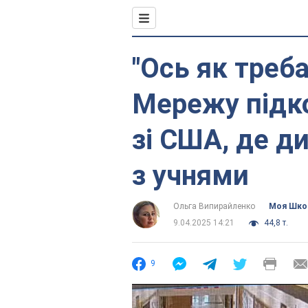
"Ось як треба
Мережу підко
зі США, де д
з учнями
Ольга Випирайленко
Моя Шко
9.04.2025 14:21
44,8 т.
9