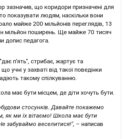
р зазначив, що коридори призначені для
рто показувати людям, наскільки вони
брало майже 200 мільйонів переглядів, 13
ин мільйон поширень. Ще майже 70 тисяч
и допис педагога.
"дає пʼять", стрибає, жартує та
 що учні у захваті від такої поведінки
радіють такому спілкуванню.
ла має бути місцем, де діти хочуть бути.
обудови стосунків. Давайте покажемо
, як ми їх вітаємо! Школа має бути
 Не забуваймо веселитися!",
– написав