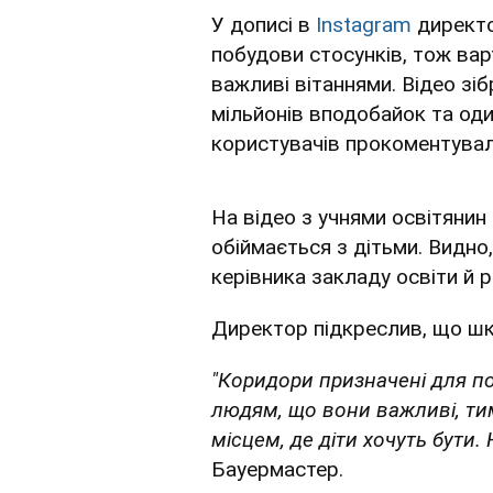
У дописі в
Instagram
директо
побудови стосунків, тож ва
важливі вітаннями. Відео зі
мільйонів вподобайок та од
користувачів прокоментувал
На відео з учнями освітянин 
обіймається з дітьми. Видно,
керівника закладу освіти й 
Директор підкреслив, що шко
"Коридори призначені для п
людям, що вони важливі, тим
місцем, де діти хочуть бути.
Бауермастер.