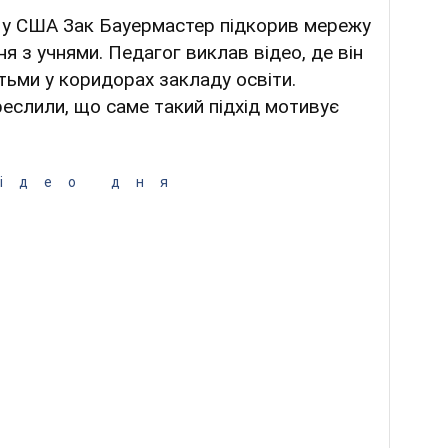
у США Зак Бауермастер підкорив мережу
я з учнями. Педагог виклав відео, де він
ітьми у коридорах закладу освіти.
еслили, що саме такий підхід мотивує
ідео дня