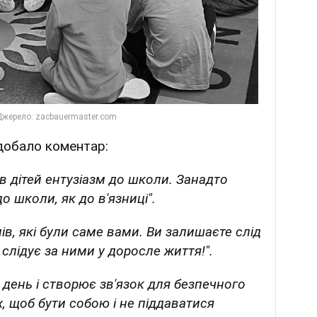
добало коментар:
 дітей ентузіазм до школи. Занадто
о школи, як до в'язниці".
лів, які були саме вами. Ви залишаєте слід
е слідує за ними у доросле життя!".
день і створює зв'язок для безпечного
х, щоб бути собою і не піддаватися