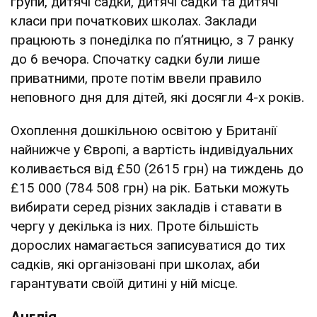
групи, дитячі садки, дитячі садки та дитячі
класи при початкових школах. Заклади
працюють з понеділка по п’ятницю, з 7 ранку
до 6 вечора. Спочатку садки були лише
приватними, проте потім ввели правило
неповного дня для дітей, які досягли 4-х років.
Охоплення дошкільною освітою у Британії
найнижче у Європі, а вартість індивідуальних
коливається від £50 (2615 грн) на тиждень до
£15 000 (784 508 грн) на рік. Батьки можуть
вибирати серед різних закладів і ставати в
чергу у декілька із них. Проте більшість
дорослих намагається записуватися до тих
садків, які організовані при школах, аби
гарантувати своїй дитині у ній місце.
Англія