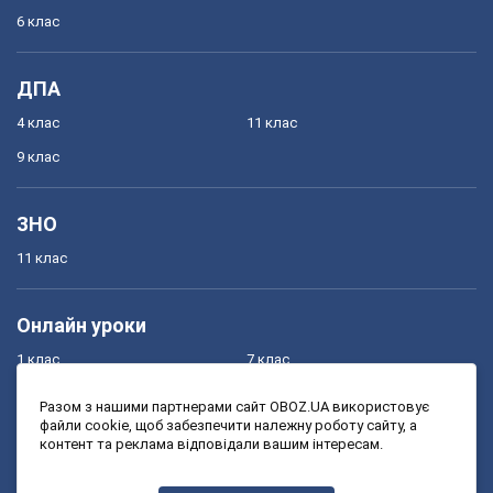
6 клас
ДПА
4 клас
11 клас
9 клас
ЗНО
11 клас
Онлайн уроки
1 клас
7 клас
2 клас
8 клас
Разом з нашими партнерами сайт OBOZ.UA використовує
файли cookie, щоб забезпечити належну роботу сайту, а
3 клас
9 клас
контент та реклама відповідали вашим інтересам.
4 клас
10 клас