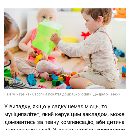
У випадку, якщо у садку немає місць, то
муніципалітет, який керує цим закладом, може
домовитись за певну компенсацію, аби дитина
відвідувала інший. У деяких країнах
розвинена