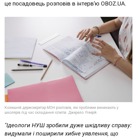
це посадовець розповів в інтервʼю OBOZ.UA.
"Ідеологи НУШ зробили дуже шкідливу справу:
видумали і поширили хибне уявлення, що