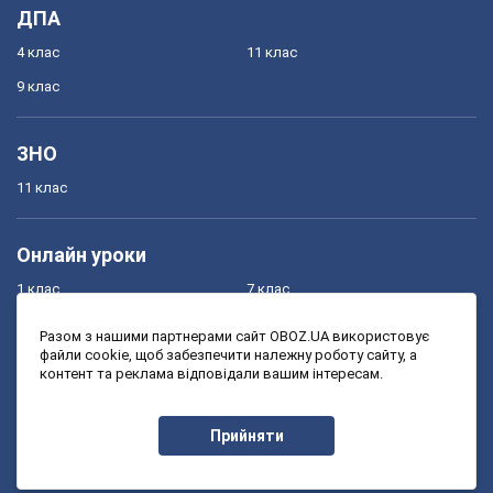
ДПА
4 клас
11 клас
9 клас
ЗНО
11 клас
Онлайн уроки
1 клас
7 клас
2 клас
8 клас
Разом з нашими партнерами сайт OBOZ.UA використовує
файли cookie, щоб забезпечити належну роботу сайту, а
3 клас
9 клас
контент та реклама відповідали вашим інтересам.
4 клас
10 клас
5 клас
11 клас
Прийняти
6 клас