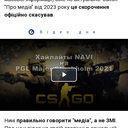
"Про медіа" від 2023 року
це скорочення
офіційно скасував
.
Відео дня
Play Video
Нині
правильно говорити "медіа", а не ЗМІ
.