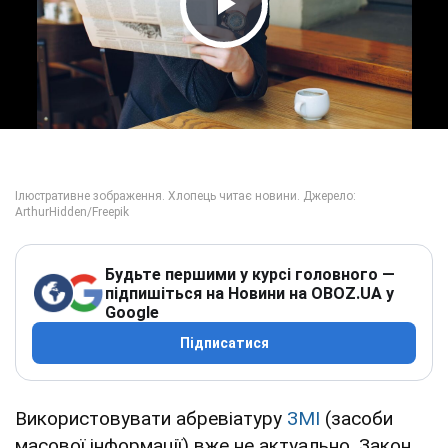
Play Video
Будьте першими у курсі головного —
підпишіться на Новини на OBOZ.UA у
Google
Підписатися
Використовувати абревіатуру
ЗМІ
(засоби
масової інформації) вже не актуально. Закон