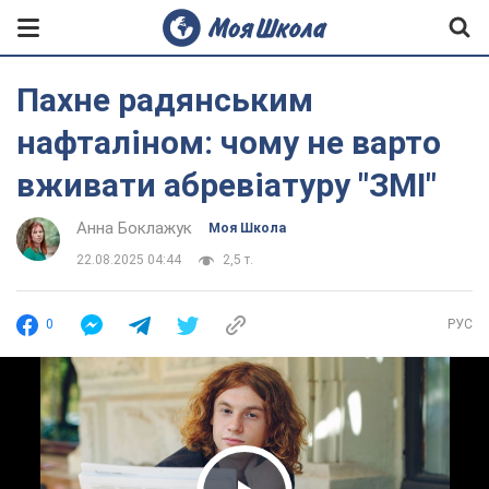
Пахне радянським
нафталіном: чому не варто
вживати абревіатуру "ЗМІ"
Анна Боклажук
Моя Школа
22.08.2025 04:44
2,5 т.
0
РУС