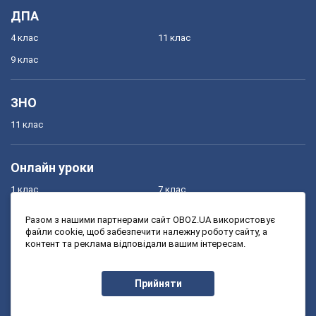
ДПА
4 клас
11 клас
9 клас
ЗНО
11 клас
Онлайн уроки
1 клас
7 клас
2 клас
8 клас
Разом з нашими партнерами сайт OBOZ.UA використовує
файли cookie, щоб забезпечити належну роботу сайту, а
3 клас
9 клас
контент та реклама відповідали вашим інтересам.
4 клас
10 клас
5 клас
11 клас
Прийняти
6 клас