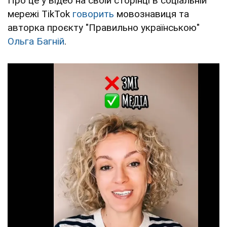
Про це у відео на своїй сторінці в соціальній
мережі TikTok
говорить
мовознавиця та
авторка проєкту "Правильно українською"
Ольга Багній
.