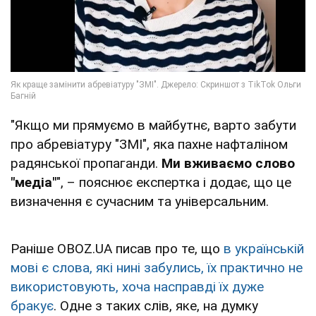
"Якщо ми прямуємо в майбутнє, варто забути
про абревіатуру "ЗМІ", яка пахне нафталіном
радянської пропаганди.
Ми вживаємо слово
"медіа"
", – пояснює експертка і додає, що це
визначення є сучасним та універсальним.
Раніше OBOZ.UA писав про те, що
в українській
мові є слова, які нині забулись, їх практично не
використовують, хоча насправді їх дуже
бракує
. Одне з таких слів, яке, на думку