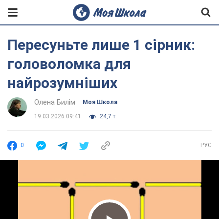
Пересуньте лише 1 сірник:
головоломка для
найрозумніших
Олена Билім
Моя Школа
19.03.2026 09:41
24,7 т.
0
РУС