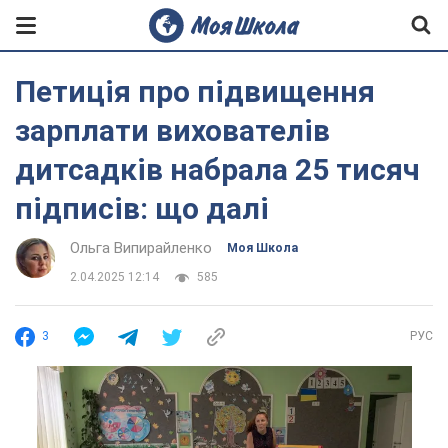
Петиція про підвищення
зарплати вихователів
дитсадків набрала 25 тисяч
підписів: що далі
Ольга Випирайленко
Моя Школа
2.04.2025 12:14
585
3
РУС