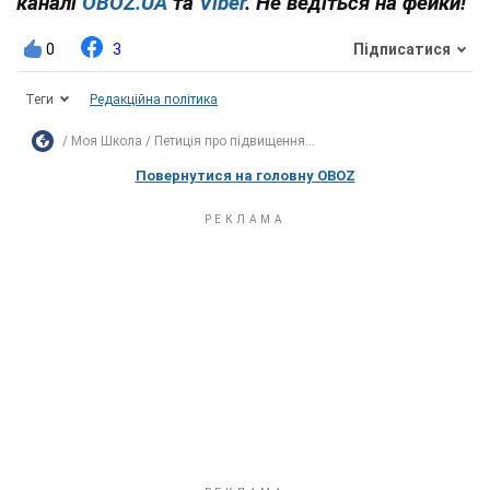
каналі
OBOZ.UA
та
Viber
. Не ведіться на фейки!
0
3
Підписатися
Теги
Редакційна політика
Моя Школа
Петиція про підвищення...
Повернутися на головну OBOZ