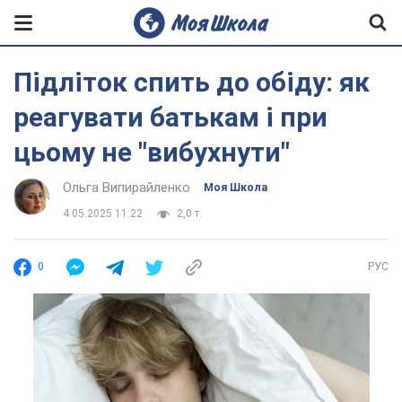
Підліток спить до обіду: як
реагувати батькам і при
цьому не "вибухнути"
Ольга Випирайленко
Моя Школа
4.05.2025 11:22
2,0 т.
0
РУС