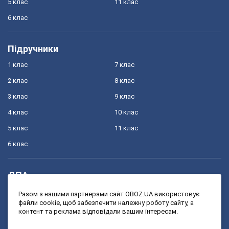
5 клас
11 клас
6 клас
Підручники
1 клас
7 клас
2 клас
8 клас
3 клас
9 клас
4 клас
10 клас
5 клас
11 клас
6 клас
ДПА
4 клас
11 клас
Разом з нашими партнерами сайт OBOZ.UA використовує
файли cookie, щоб забезпечити належну роботу сайту, а
9 клас
контент та реклама відповідали вашим інтересам.