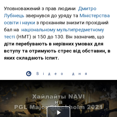
Уповноважений з прав людини
Дмитро
Лубінець
звернувся до уряду та
Міністерства
освіти і науки
з проханням знизити прохідний
бал на
національному мультипредметному
тесті
(НМТ) зі 150 до 130. Він зазначив, що
діти перебувають в нерівних умовах для
вступу та отримують стрес від обставин, в
яких складають іспит.
Відео дня