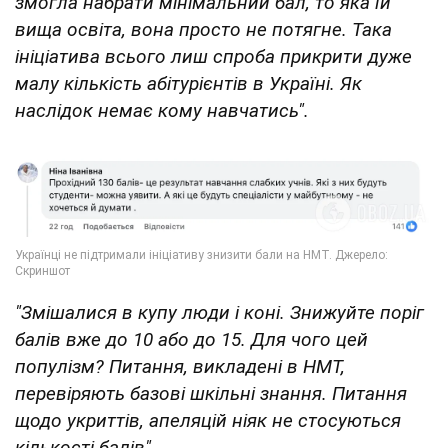
змогла набрати мінімальний бал, то яка їй
вища освіта, вона просто не потягне. Така
ініціатива всього лиш спроба прикрити дуже
малу кількість абітурієнтів в Україні. Як
наслідок немає кому навчатись".
"Змішалися в купу люди і коні. Знижуйте поріг
балів вже до 10 або до 15. Для чого цей
популізм? Питання, викладені в НМТ,
перевіряють базові шкільні знання. Питання
щодо укриттів, апеляцій ніяк не стосуються
кількості балів".