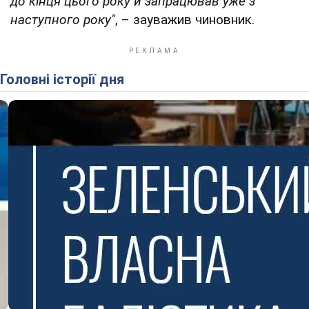
до кінця цього року й запрацював уже з
наступного року"
, – зауважив чиновник.
Головні історії дня