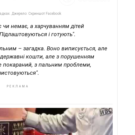
є чи немає, а харчуванням дітей
Підлаштовуються і готують".
альним – загадка. Воно виписується, але
а державні кошти, але з порушенням
 не покараний, з пальним проблеми,
ристовуються".