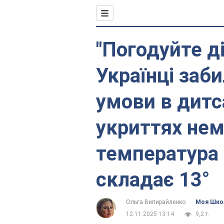
"Погодуйте д
Українці заб
умови в дитс
укриттях нема
температура 
складає 13°
Ольга Випирайленко
Моя Шко
12.11.2025 13:14
9,2 т.