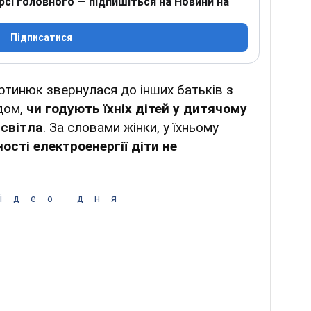
рсі головного — підпишіться на Новини на
Підписатися
ртинюк звернулася до інших батьків з
дом,
чи годують їхніх дітей у дитячому
 світла
. За словами жінки, у їхньому
ності електроенергії діти не
ідео дня