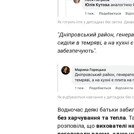
"Дніпровський район, генера
сиділи в темряві, а на кухні
забезпечують".
Водночас деякі батьки забил
без харчування та тепла
. Т
розповіла, що
вихователі н
погодували вдома, адже н