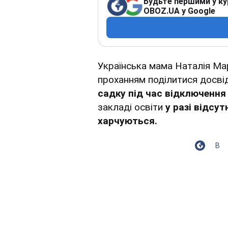
Будьте першими у ку
OBOZ.UA у Google
Українська мама Наталія Ма
проханням поділитися досві
садку під час відключення
закладі освіти
у разі відсут
харчуються.
В