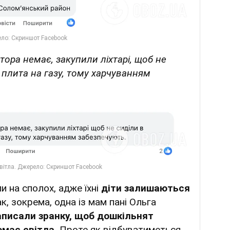
тора немає, закупили ліхтарі, щоб не
 є плита на газу, тому харчуванням
и на сполох, адже їхні
діти залишаються
ак, зокрема, одна із мам пані Ольга
аписали зранку, щоб дошкільнят
емає світла.
Проте як відбуватиметься