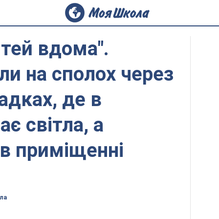
ітей вдома".
или на сполох через
адках, де в
є світла, а
в приміщенні
ла