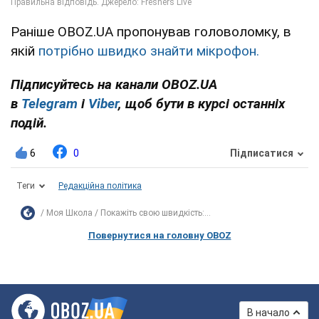
Раніше OBOZ.UA пропонував головоломку, в
якій
потрібно швидко знайти мікрофон.
Підписуйтесь на канали OBOZ.UA
в
Telegram
і
Viber
, щоб бути в курсі останніх
подій.
6
0
Підписатися
Теги
Редакційна політика
Моя Школа
Покажіть свою швидкість:...
Повернутися на головну OBOZ
В начало