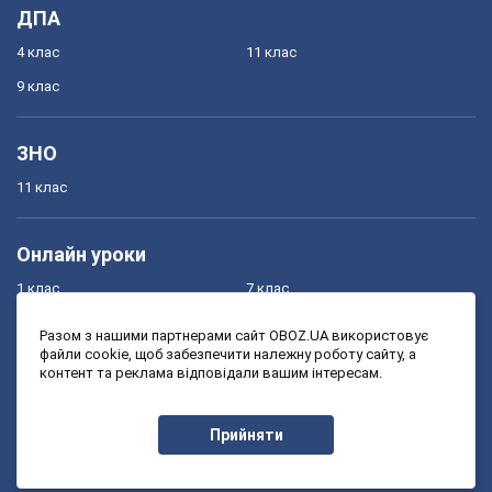
ДПА
4 клас
11 клас
9 клас
ЗНО
11 клас
Онлайн уроки
1 клас
7 клас
2 клас
8 клас
Разом з нашими партнерами сайт OBOZ.UA використовує
файли cookie, щоб забезпечити належну роботу сайту, а
3 клас
9 клас
контент та реклама відповідали вашим інтересам.
4 клас
10 клас
5 клас
11 клас
Прийняти
6 клас