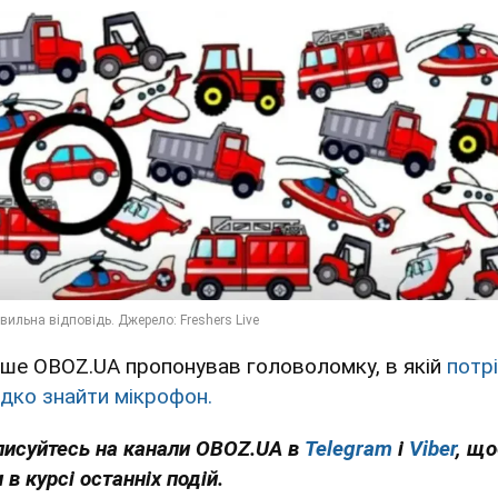
іше OBOZ.UA пропонував головоломку, в якій
потр
дко знайти мікрофон.
писуйтесь на канали OBOZ.UA в
Telegram
і
Viber
, щ
 в курсі останніх подій.