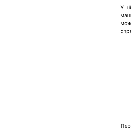
У ц
маш
мож
спр
Пер