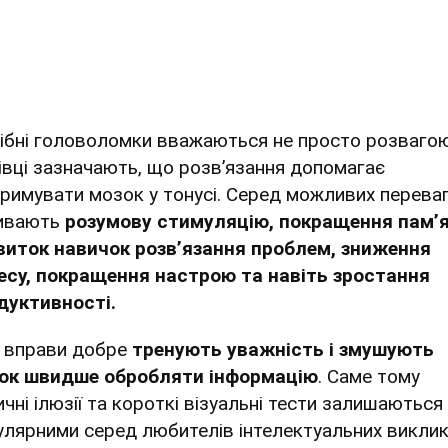
ібні головоломки вважаються не просто розвагою
івці зазначають, що розв’язання допомагає
тримувати мозок у тонусі. Серед можливих перева
ивають
розумову стимуляцію, покращення пам’я
виток навичок розв’язання проблем, зниження
есу, покращення настрою та навіть зростання
дуктивності.
і вправи добре
тренують уважність і змушують
ок швидше обробляти інформацію
. Саме тому
ичні ілюзії та короткі візуальні тести залишаються
улярними серед любителів інтелектуальних виклик