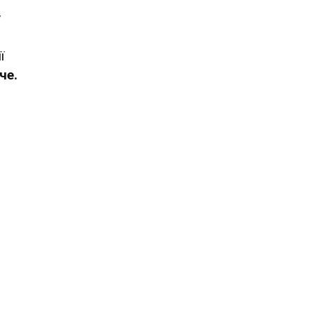
у
,
ї
че.