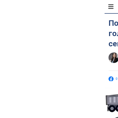
По
го
се
0