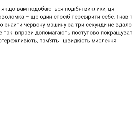
 якщо вам подобаються подібні виклики, ця
оволомка – ще один спосіб перевірити себе. І наві
о знайти червону машину за три секунди не вдало
е такі вправи допомагають поступово покращува
стережливість, пам’ять і швидкість мислення.