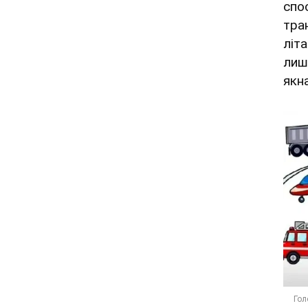
спо
тра
літ
лиш
якн