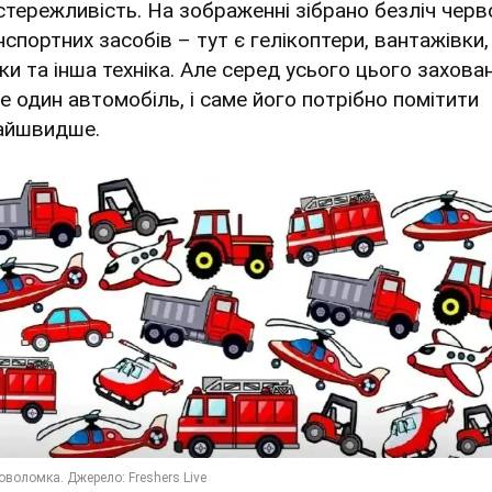
стережливість. На зображенні зібрано безліч черв
нспортних засобів – тут є гелікоптери, вантажівки,
аки та інша техніка. Але серед усього цього захова
е один автомобіль, і саме його потрібно помітити
айшвидше.