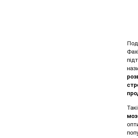
Под
Фах
під
наз
роз
стр
про
Так
моз
опт
поп