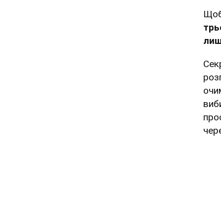
Щоб
трь
лиш
Сек
роз
очи
виб
про
чер