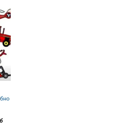
ібно
об