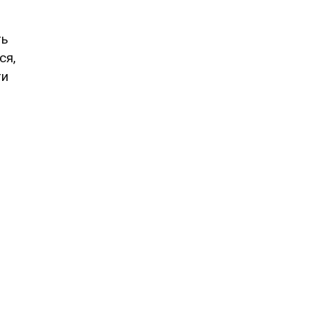
ть
ся,
ти