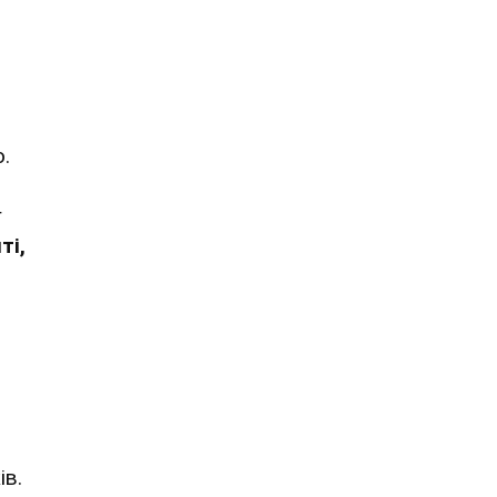
.
г
ті,
ів.