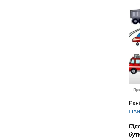
Ран
шви
Під
бути