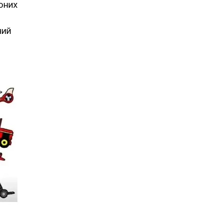
оних
ний