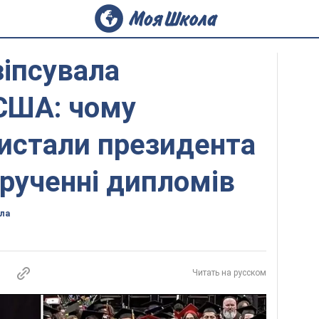
іпсувала
США: чому
истали президента
рученні дипломів
ла
Читать на русском