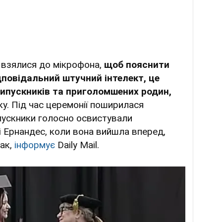
 взялися до мікрофона,
щоб пояснити
ідповідальний штучний інтелект, це
випускників та приголомшених родин,
ку. Під час церемонії поширилася
випускники голосно освистували
 Ернандес, коли вона вийшла вперед,
так,
інформує
Daily Mail.