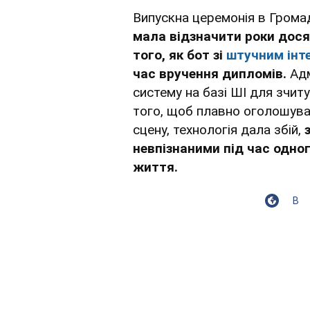
Випускна церемонія в Грома
мала відзначити роки дося
того, як бот зі
штучним інт
час вручення дипломів.
Адм
систему на базі ШІ для зчиту
того, щоб плавно оголошува
сцену, технологія дала збій,
невпізнаними під час одно
життя.
В