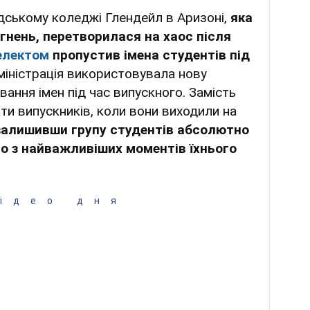
дському коледжі Глендейл в Аризоні,
яка
гнень, перетворилася на хаос після
електом
пропустив імена студентів під
іністрація використовувала нову
вання імен під час випускного. Замість
ти випускників, коли вони виходили на
залишивши групу студентів абсолютно
го з найважливіших моментів їхнього
ідео дня