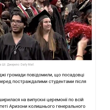
еджі громади повідомили, що посадовці
перед постраждалими студентами після
ирилася на випускні церемонії по всій
ситеті Аризони колишнього генерального