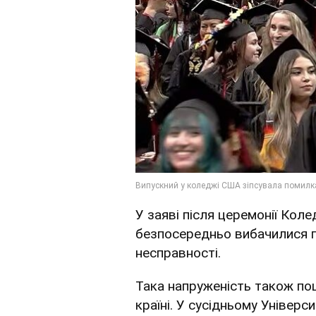
У заяві після церемонії Кол
безпосередньо вибачилися 
несправності.
Така напруженість також пош
країні. У сусідньому Універ