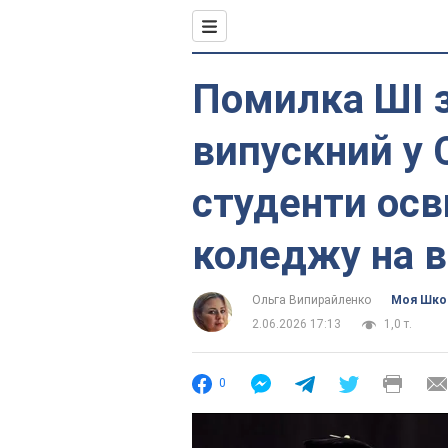
Помилка ШІ з
випускний у 
студенти осв
коледжу на в
Ольга Випирайленко
Моя Шко
2.06.2026 17:13
1,0 т.
0