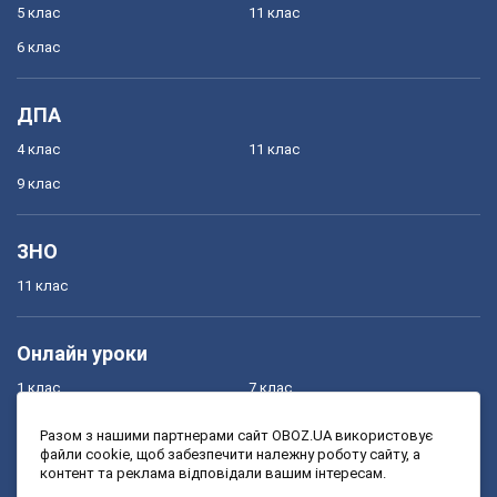
5 клас
11 клас
6 клас
ДПА
4 клас
11 клас
9 клас
ЗНО
11 клас
Онлайн уроки
1 клас
7 клас
2 клас
8 клас
Разом з нашими партнерами сайт OBOZ.UA використовує
файли cookie, щоб забезпечити належну роботу сайту, а
3 клас
9 клас
контент та реклама відповідали вашим інтересам.
4 клас
10 клас