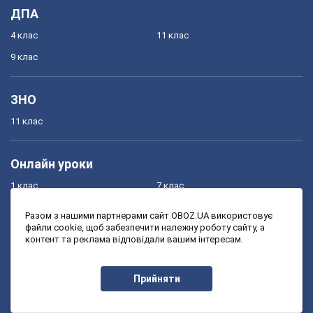
ДПА
4 клас
11 клас
9 клас
ЗНО
11 клас
Онлайн уроки
1 клас
7 клас
2 клас
8 клас
Разом з нашими партнерами сайт OBOZ.UA використовує
файли cookie, щоб забезпечити належну роботу сайту, а
3 клас
9 клас
контент та реклама відповідали вашим інтересам.
4 клас
10 клас
5 клас
11 клас
Прийняти
6 клас