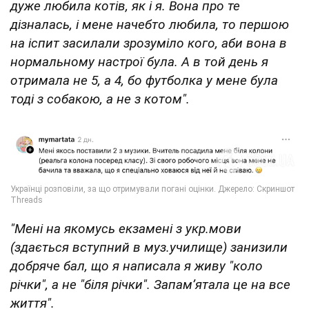
дуже любила котів, як і я. Вона про те
дізналась, і мене начебто любила, то першою
на іспит засилали зрозуміло кого, аби вона в
нормальному настрої була. А в той день я
отримала не 5, а 4, бо футболка у мене була
тоді з собакою, а не з котом".
"Мені на якомусь екзамені з укр.мови
(здається вступний в муз.училище) занизили
добряче бал, що я написала я живу "коло
річки", а не "біля річки". Запамʼятала це на все
життя".