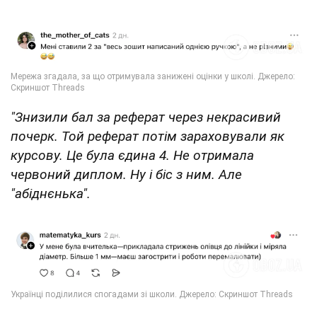
"Знизили бал за реферат через некрасивий
почерк. Той реферат потім зараховували як
курсову. Це була єдина 4. Не отримала
червоний диплом. Ну і біс з ним. Але
"абіднєнька".