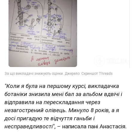
"Коли я була на першому курсі, викладачка
ботаніки знизила мені бал за альбом вдвічі і
відправила на перескладання через
незагострений олівець. Минуло 8 років, а я
досі пригадую те відчуття ганьби і
несправедливості"
, – написала пані Анастасія.