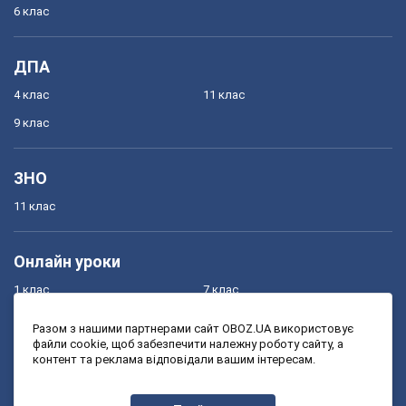
6 клас
ДПА
4 клас
11 клас
9 клас
ЗНО
11 клас
Онлайн уроки
1 клас
7 клас
2 клас
8 клас
Разом з нашими партнерами сайт OBOZ.UA використовує
файли cookie, щоб забезпечити належну роботу сайту, а
3 клас
9 клас
контент та реклама відповідали вашим інтересам.
4 клас
10 клас
5 клас
11 клас