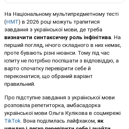
На Національному мультипредметному тесті
(
НМТ
) в 2026 році можуть трапитися
завдання з української мови, де треба
визначити синтаксичну роль інфінітива
. На
перший погляд, нічого складного в них немає,
проте бувають різні нюанси. Тому під час
іспиту не потрібно поспішати з відповіддю, а
варто спочатку перевірити себе й
переконатися, що обраний варіант
правильний.
Про підступне завдання з української мови
розповіла репетиторка, амбасадорка
української мови Ольга Кулікова в соцмережі
TikTok.
Вона поділилась лайфхаком,
як
швидко і легко перевірити себе і знайти