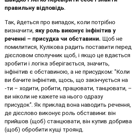
правильну відповідь
.
Так, йдеться про випадок, коли потрібно
визначити,
яку роль виконує інфінітив у
реченні – присудка чи обставини.
Щоб не
помилитися, Кулікова радить поставити перед
дієсловом сполучник щоб, і якщо це вдається
зробити і логіка зберігається, значить,
інфінітив є обставиною, а не присудком: "Коли
ви бачите інфінітив, щось, що закінчується на
-ти – ходити, робити, працювати, танцювати, –
ви ніколи не кажете на нього одразу
присудок". Як приклад вона наводить речення,
де дієслово виконує роль обставини: він
прийшов (щоб) станцювати, він купив добрива
(щоб) обробити кущі троянд.